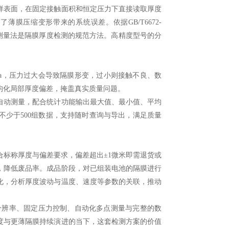
表面，在固定接触面积和恒定压力下直接读取厚度
膜压缩变形带来的系统误差。依据GB/T6672-
触式测量法是隔膜厚度检测的规范方法。高精度型号的分
Pa，压力过大会导致隔膜形变，过小则接触不良、数
均化局部厚度偏差，掩盖真实质量问题。
动测量，配合统计功能输出最大值、最小值、平均
少于500组数据，支持随时查询与导出，满足质量
标称厚度与偏差要求，偏差超出±1微米即需退货或
，降低废品率。成品阶段，对已组装电池的隔膜进行
化，分析厚度波动与温度、速度等参数的关联，推动
分辨率、固定压力控制、自动化多点测量与完整的数
度与更薄隔膜持续演进的当下，这套检测方案的价值