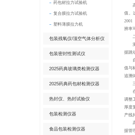
药包材拉力试验机
高精
复合膜拉力试验机
值。
20
塑料薄膜拉力机
辨率
二、
包装残氧仪/顶空气体分析仪
测量
据跳
包装密封性测试仪
自动
值与
2025药典玻璃类检测仪器
追溯
2025药典药包材检测仪器
三、
在原
热封仪、热封试验仪
调整
厚度
包装检测仪器
产线
高精
食品包装检测仪器
据管