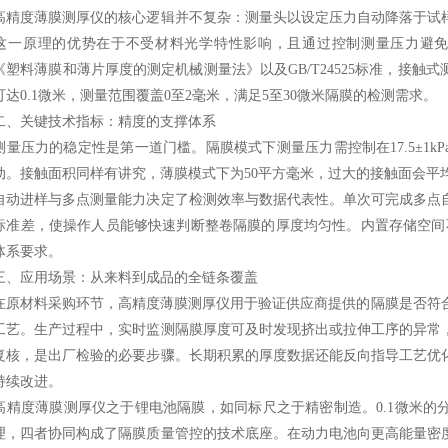
度薄膜测厚仪的核心逻辑并不复杂：测量头以设定压力自动降落于试样
这一原理的优势在于不受材料光学特性影响，且通过控制测量压力避免了薄
01《塑料薄膜和薄片厚度的测定机械测量法》以及GB/T24525标准，接
可达0.1微米，测量范围覆盖0至2毫米，满足5至30微米隔膜的检测需求。
关键技术指标：精度的支撑体系
压力的稳定性是第一道门槛。隔膜模式下测量压力需控制在17.5±1k
动。接触面积同样有讲究，薄膜模式下为50平方毫米，过大的接触面会平
进样与多点测量能力决定了检测效率与数据代表性。单次可完成多点自
标准差，使操作人员能够快速判断整卷隔膜的厚度均匀性。内置存储空间不
体系要求。
应用场景：从来料到成品的全链条覆盖
材料采购环节，高精度薄膜测厚仪用于验证供应商提供的隔膜是否符合
工艺。生产过程中，实时监测隔膜厚度可及时发现挤出或拉伸工序的异常
复核，是出厂检验的必要步骤。长期积累的厚度数据还能反向指导工艺优
持续改进。
度薄膜测厚仪之于锂电池隔膜，如同标尺之于精密制造。0.1微米的
理，四者协同构成了隔膜质量管控的技术底座。在动力电池向更高能量密