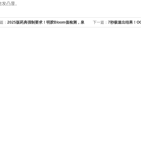
愈发凸显。
篇：
2025版药典强制要求！明胶Bloom值检测，泉
下一篇：
7秒极速出结果！OG
达凝胶强度仪一步达标
精准捕捉包装内的“微量残氧