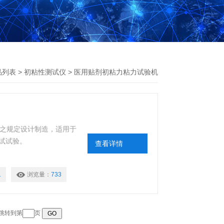
品列表
>
初粘性测试仪
>
医用贴剂初粘力粘力试验机
52之规定设计制造，适用于
试试验。
查看详情
1
浏览量：
733
 跳转到第
页