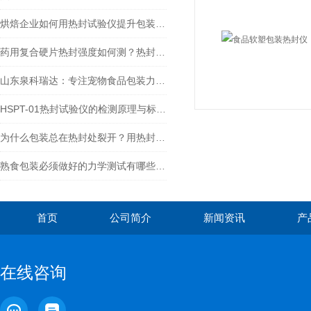
烘焙企业如何用热封试验仪提升包装可靠性？烘焙食品软包装热封质量评价
药用复合硬片热封强度如何测？热封试验仪热封性能检测关键
山东泉科瑞达：专注宠物食品包装力学性能检测整体解决方案
HSPT-01热封试验仪的检测原理与标准化应用研究：食品/药品多行业检测
为什么包装总在热封处裂开？用热封试验仪+拉伸试验机解决
熟食包装必须做好的力学测试有哪些？力学性能测试仪器推荐与常用方法
首页
公司简介
新闻资讯
产
在线咨询