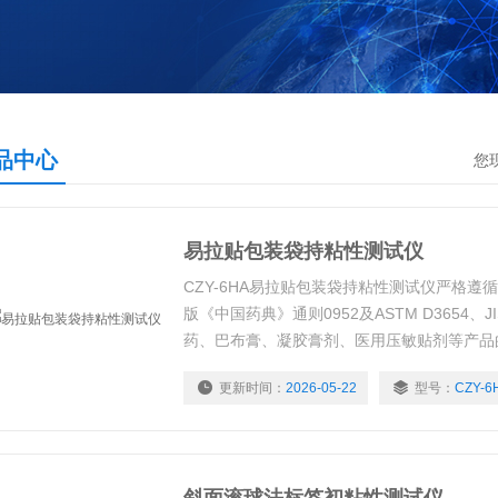
品中心
您
易拉贴包装袋持粘性测试仪
CZY-6HA易拉贴包装袋持粘性测试仪严格遵循GB/T
版《中国药典》通则0952及ASTM D3654、J
药、巴布膏、凝胶膏剂、医用压敏贴剂等产品
计。设备通过模拟贴剂在人体皮肤长期附着时
更新时间：
2026-05-22
型号：
CZY-6
估其抗滑移、抗脱落能力，直接反映贴剂贴合