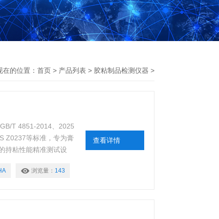
现在的位置：
首页
>
产品列表
>
胶粘制品检测仪器
>
 4851-2014、2025
IS Z0237等标准，专为膏
查看详情
的持粘性能精准测试设
的剪切受力状态，量化评
HA
浏览量：
143
稳定性与使用安全性