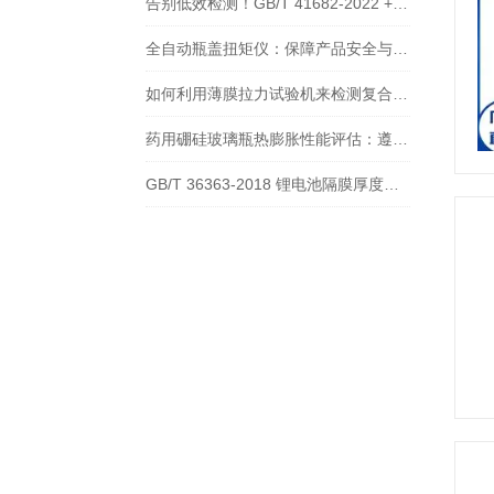
告别低效检测！GB/T 41682-2022 + 顶空气体分析仪，提升食品包装检测效率
全自动瓶盖扭矩仪：保障产品安全与质量的精密工具
如何利用薄膜拉力试验机来检测复合膜的层间剥离强度？原理和步骤？
药用硼硅玻璃瓶热膨胀性能评估：遵循YBB00042004-2015标准的检测技术
GB/T 36363-2018 锂电池隔膜厚度测厚仪的应用分析