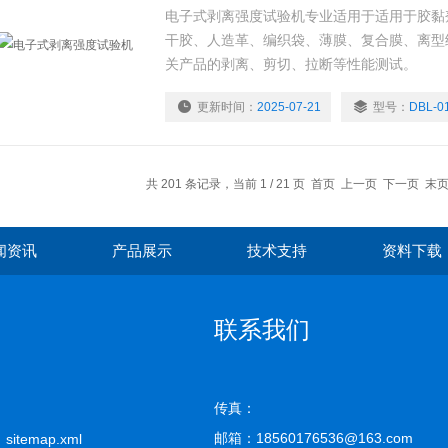
电子式剥离强度试验机专业适用于适用于胶黏
干胶、人造革、编织袋、薄膜、复合膜、离型
关产品的剥离、剪切、拉断等性能测试。
更新时间：
2025-07-21
型号：
DBL-0
共 201 条记录，当前 1 / 21 页 首页 上一页
下一页
末
闻资讯
产品展示
技术支持
资料下载
联系我们
传真：
邮箱：18560176536@163.com
司
sitemap.xml