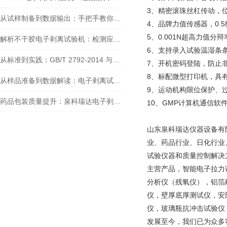
3、精密滚珠丝杠传动，
从试样制备到数据输出：手把手教你用DBL-01电子剥离试验机完成胶带剥离测试
4、品牌力值传感器，0.
5、0.001N超高力值
解析不干胶电子剥离试验机：检测应用场景与核心依据标准
6、支持录入试验温湿条
从标准到实践：GB/T 2792-2014 与剥离试验机如何保障胶粘带粘接性
7、开机密码登陆，防止
8、标配微型打印机，具
从样品准备到数据解读：电子剥离试验机的全流程应用与行业价值
9、运动机构限位保护、
药品包装质量提升：泉科瑞达电子剥离试验机在药典中的检测作用分析
10、GMP计算机通信
山东泉科瑞达仪器设备有
业、药品行业、日化行业
试验仪器和质量控制解决
主营产品，智能电子拉力
分析仪（残氧仪），铝箔
仪，壁厚底厚测试仪，安
仪，玻璃瓶抗冲击试验仪
发展至今，我们已为众多