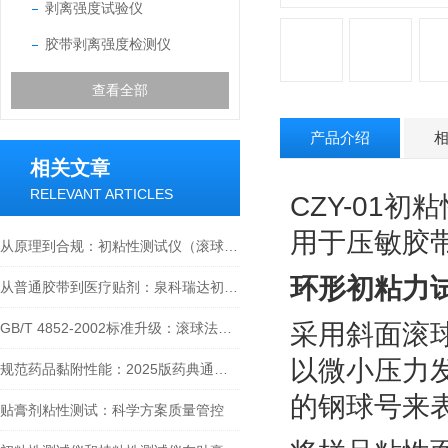
剥离强度试验仪
胶带剥离强度检测仪
查看全部
产品介绍
相关文章
RELEVANT ARTICLES
CZY-01
用于压敏胶
从原理到合规：初粘性测试仪（滚球法）在粘性产品检测中的核心应用
环形初粘力
从普通胶带到医疗贴剂：泉科瑞达初粘性测试仪的全行业检测解决方案
采用斜面滚
GB/T 4852-2002标准升级：滚球法如何破解压敏胶粘带初粘性测试难题？
以微小压力
规范药品黏附性能：2025版药典通则0952的测定方法实践与应用
的钢球号来
贴膏剂粘性测试：科学方案质量管控