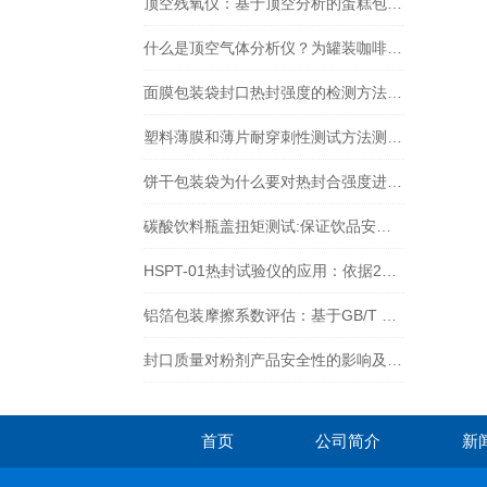
顶空残氧仪：基于顶空分析的蛋糕包装残氧量检测方法与质量控制
什么是顶空气体分析仪？为罐装咖啡质量检测提供了哪些帮助？
面膜包装袋封口热封强度的检测方法、意义以及改进措施
塑料薄膜和薄片耐穿刺性测试方法测试装置与仪器方案
饼干包装袋为什么要对热封合强度进行测试
碳酸饮料瓶盖扭矩测试:保证饮品安全与品质
HSPT-01热封试验仪的应用：依据2025版药典《4008 药包材热合强度测定法》
铝箔包装摩擦系数评估：基于GB/T 16958-2008标准的研究
封口质量对粉剂产品安全性的影响及热封试验的关键
首页
公司简介
新