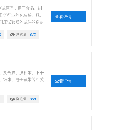
法测试原理，用于食品、制
具等行业的包装袋、瓶、
查看详情
耐压试验后的试件的密封
封工艺及密封性能，为确
2
浏览量：
873
跌落、耐压试验后的某些
、复合膜、胶粘带、不干
、纸张、电子载带等相关
查看详情
1
浏览量：
869