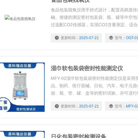
食品包装残氧仪
食品包装残氧仪用手持式设计，配置高精度传
确、便捷的测定密封包装袋、瓶、罐等中空包
过选配CO2传感器，实现CO2含量测定。适
等场合快速、准确的对气体中O2、CO2含量
更新时间：
2025-07-21
型号：
OGT-0
湿巾软包装袋密封性能测定仪
MFY-02湿巾软包装袋密封性能测定仪是采
品、制药、医疗器械、日化、汽车、电子元器
袋、瓶、管、罐、盒等的密封试验。亦可进行
件的密封性能测试。通过试验可以比较和评价
更新时间：
2025-07-21
型号：
MFY-0
能，为确定相关的技术指标提供科学依据；也
后的某些包装的密封性能测试。
日化包装密封检测设备