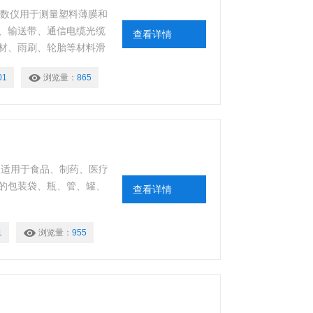
系数仪用于测量塑料薄膜和
、输送带、通信电缆光缆
查看详情
材、雨刷、轮胎等材料滑
料的滑爽性，可以控制调
01
浏览量：
865
。另外还可用于化妆品等
；适用于食品、制药、医疗
的包装袋、瓶、管、罐、
查看详情
1
浏览量：
955