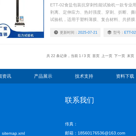
ETT-02食盐包装抗穿刺性能试验机一款专
剥离、定伸应力、热封强度、穿刺、折断、撕
试验机，适用于塑料薄膜、复合材料、共挤膜
膜、胶粘剂、胶粘制品、离型纸、保护膜、组
更新时间：
2025-07-21
型号：
ETT-02
布、橡胶、纸张纤维等产品的拉伸强度、剥离
撕裂强度、热封（热合）强度、穿刺力、压缩
力等性能测试。
共 22 条记录，当前 1 / 3 页 首页 上一页
下一页
末页
闻资讯
产品展示
技术支持
资料下载
联系我们
传真：
邮箱：18560176536@163.com
司
sitemap.xml