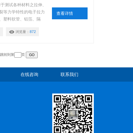
业用于测试各种材料之拉伸、
裂等力学特性的电子拉力
查看详情
、塑料软管、铝箔、隔
合盖、背板材料、无纺
浏览量：
872
强度、变形（伸长率）、
、折断力、拔开力、开启
跳转到第
页
在线咨询
联系我们