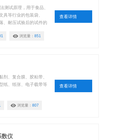
负压法测试原理，用于食品、
文具等行业的包装袋、
查看详情
落、耐压试验后的试件的
价包装的密封工艺及密封
01
浏览量：
851
也可用于经跌落、耐压试
黏剂、复合膜、胶粘带、
型纸、纸张、电子载带等
查看详情
1
浏览量：
807
系数仪