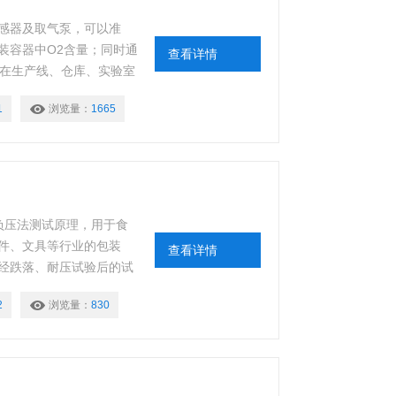
感器及取气泵，可以准
装容器中O2含量；同时通
查看详情
合在生产线、仓库、实验室
做出评价，从而指导生产。
1
浏览量：
1665
用负压法测试原理，用于食
件、文具等行业的包装
查看详情
经跌落、耐压试验后的试
包装的密封工艺及密封性
2
浏览量：
830
可用于经跌落、耐压试验