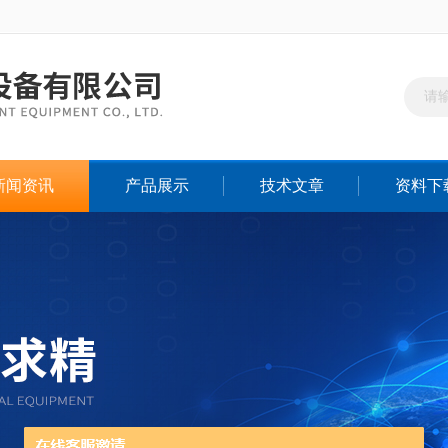
新闻资讯
产品展示
技术文章
资料下