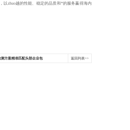
以zhuo越的性能、稳定的品质和*的服务赢得海内
检测方案精准匹配头部企业包
返回列表>>