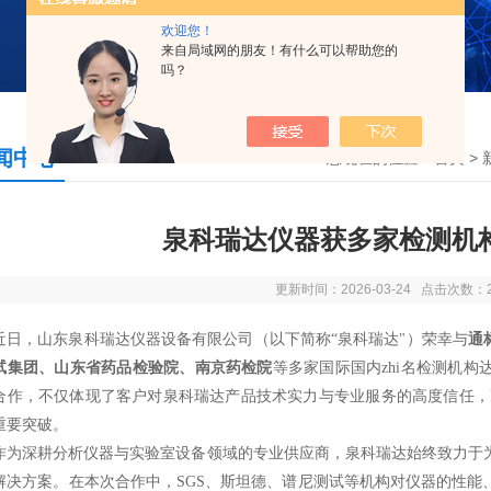
欢迎您！
来自局域网的朋友！有什么可以帮助您的
吗？
闻中心
您现在的位置：
首页
>
泉科瑞达仪器获多家检测机
更新时间：2026-03-24 点击次数：
近日，山东泉科瑞达仪器设备有限公司（以下简称“泉科瑞达"）荣幸与
通
试集团、山东省药品检验院、南京药检院
等多家国际国内zhi名检测机
合作，不仅体现了客户对泉科瑞达产品技术实力与专业服务的高度信任，更标
重要突破。
作为深耕分析仪器与实验室设备领域的专业供应商，泉科瑞达始终致力于
解决方案。在本次合作中，SGS、斯坦德、谱尼测试等机构对仪器的性能