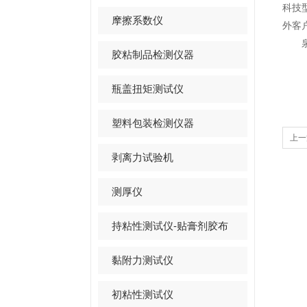
科技
摩擦系数仪
外客
胶粘制品检测仪器
瓶盖扭矩测试仪
塑料包装检测仪器
上一
剥离力试验机
装的
测厚仪
持粘性测试仪-贴膏剂胶布
黏附力测试仪
初粘性测试仪