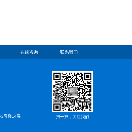
在线咨询
联系我们
2号楼14层
扫一扫，关注我们