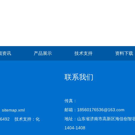
闻资讯
产品展示
技术支持
资料下载
联系我们
传真：
邮箱：18560176536@163.com
司
sitemap.xml
地址：山东省济南市高新区海信创智谷
6492 技术支持：
化
1404-1408