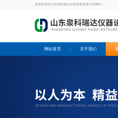
欢迎您来到山东泉科瑞达仪器设备有限公司网站！
网站首页
关于我们