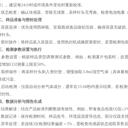
O2）。建议每24小时或环境条件变化时重新校准。
状态检查：确认传感器、管路无堵塞，采样针头无弯曲。检查电池电量（
二、样品准备与密封处理
容器选择：优先使用西林瓶、安瓿瓶或食品级铝箔袋，确保容器无破损
样针头。
密封操作：将样品装入容器后，使用热封机或橡胶塞密封。若需检测包装
三、检测参数设置与执行
参数设置：根据样品类型调整测试参数。例如，检测薯片包装时，设置O2测
需增加CO2测量上限至50%。
取样操作：将采样针头刺入密封垫，缓慢抽取3-8ml顶空气体（具体量
塞或污染。
启动检测：仪器自动分析气体成分，通常在15-60秒内显示结果。若检测
密封性。
四、数据分析与报告生成
结果解读：结合产品标准判断数据有效性。例如，即食食品包装O2应≤1%、C
数据记录：保存检测时间、样品批号、环境温湿度等信息。部分仪器支持
异常处理：若连续3次检测结果偏差＞5%，需检查传感器状态或联系售