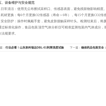
五、设备维护与安全规范
日常清洁：使用无尘布擦拭采样口、传感器表面，避免残留物影响精度
耗材更换：每6个月更换O2传感器（寿命＞6年），每15个月更换CO2传
安全防护：操作时佩戴手套，避免皮肤接触采样针头。检测结束后，将
标准化操作，食品包装顶空气体分析仪可精准监测包装内气体成分，助
全法规要求。
篇：
行业必看！山东泉科瑞达DBL-01剥离强度试验
下一篇：
确保药品包装安全：YB
助力包装行业革新升级！
物理性能检测及设备选择