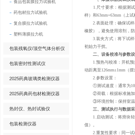
食品包装膜拉力试验机
1.尺寸要求：根据测试标准（
药包材拉力试验机
样）和63mm×63mm（
复合膜拉力试验机
2.表面处理：确保试样
橡胶），避免使用溶剂，防
塑料薄膜拉力机
3.装夹方式：将下试样
初始力干扰。
包装残氧仪/顶空气体分析仪
二、设备校准与参数设
1.预热与校准：开机预热3
包装密封性测试仪
动距离至126mm±1mm
2.参数设置：
2025药典玻璃类检测仪器
①测试速度：通常为100mm
2025药典药包材检测仪器
②荷载：根据标准施加20
③环境控制：保持室温23
热封仪、热封试验仪
三、测试执行与数据采
1.启动测试：将滑块轻放
包装检测仪器
值）。
2.重复性要求：同一试样