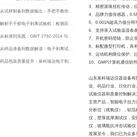
3、精密滚珠丝杠传动，
从试样制备到数据输出：手把手教你用DBL-01电子剥离试验机完成胶带剥离测试
4、品牌力值传感器，0.
5、0.001N超高力值
解析不干胶电子剥离试验机：检测应用场景与核心依据标准
6、支持录入试验温湿条
从标准到实践：GB/T 2792-2014 与剥离试验机如何保障胶粘带粘接性
7、开机密码登陆，防止
8、标配微型打印机，具
从样品准备到数据解读：电子剥离试验机的全流程应用与行业价值
9、运动机构限位保护、
药品包装质量提升：泉科瑞达电子剥离试验机在药典中的检测作用分析
10、GMP计算机通信
山东泉科瑞达仪器设备有
业、药品行业、日化行业
试验仪器和质量控制解决
主营产品，智能电子拉力
分析仪（残氧仪），铝箔
仪，壁厚底厚测试仪，安
仪，玻璃瓶抗冲击试验仪
发展至今，我们已为众多