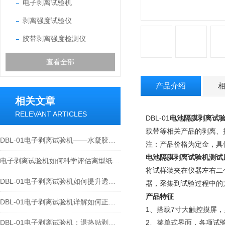
电子剥离试验机
剥离强度试验仪
胶带剥离强度检测仪
查看全部
产品介绍
相关文章
RELEVANT ARTICLES
DBL-01
电池隔膜剥离试
载带等相关产品的剥离、
DBL-01电子剥离试验机——水凝胶贴剂180°剥离强度测试方法研究
注：产品价格为定金，具
电池隔膜剥离试验机
测试
电子剥离试验机如何科学评估离型纸剥离力？从数据到品质
将试样装夹在仪器左右二
DBL-01电子剥离试验机如何提升透明胶带的剥离力？180°剥离力检测全解析
器，采集到试验过程中的
产品特征
DBL-01电子剥离试验机详解如何正确测定高强度胶粘剂剥离强度？
1、搭载7寸大触控摸屏
DBL-01电子剥离试验机：退热贴剥离力不合格？可能是你没按标准方法测！
2、菜单式界面，各项试