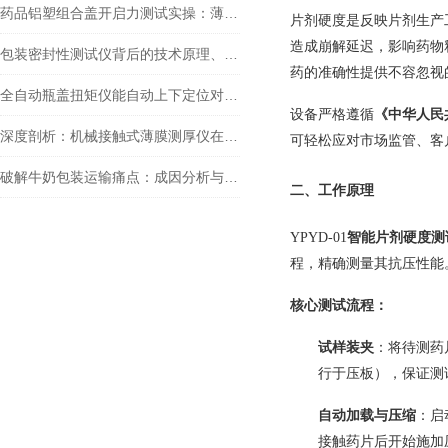
药品铝塑组合盖开启力测试实操：薄膜拉力试验机的应用要点
片剂硬度是反映片剂生产
造成崩解延迟，影响药物
包装密封性测试仪背后的技术原理、实际应用场景以及对行业发展的深远影响
药的准确性提供不容忽视
全自动瓶盖扭矩仪能自动上下定位对准瓶盖吗？
设备严格遵循
《中华人民
深度剖析：机械接触式薄膜测厚仪在塑料薄膜厚度检测中的应用与优势
可轻松应对市场监管、客
破解牛奶包装运输痛点：成因分析与山东泉科瑞达包装耐压试验机助力
二、工作原理
YPYD-01
智能片剂硬度测
程，精确测量其抗压性能
核心测试流程：
试样装夹
：将待测药
行于压板），保证测
自动加载与压缩
：启
接触药片后开始施加