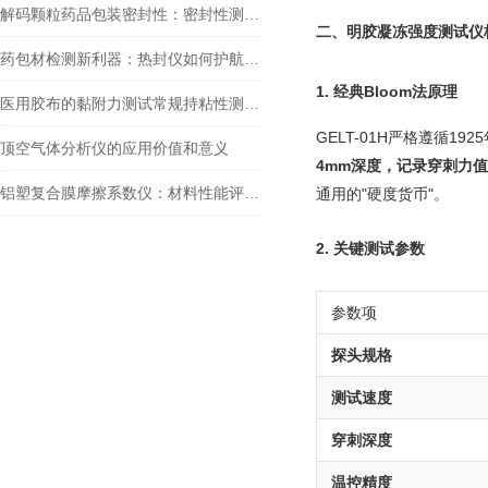
解码颗粒药品包装密封性：密封性测试仪的全面应用
二、
明胶凝冻强度测试仪
药包材检测新利器：热封仪如何护航药品密封性与稳定性？
1. 经典Bloom法原理
医用胶布的黏附力测试常规持粘性测试仪与控温型的有什么不同之处？
GELT-01H严格遵循192
顶空气体分析仪的应用价值和意义
4mm深度，记录穿刺力值，
铝塑复合膜摩擦系数仪：材料性能评估的重要工具
通用的"硬度货币"。
2. 关键测试参数
参数项
探头规格
测试速度
穿刺深度
温控精度