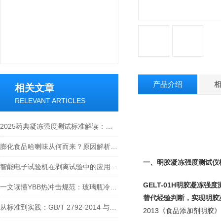
产品介绍
相关文章
RELEVANT ARTICLES
2025药典凝冻强度测试标准解读：检测方法与仪器选型指南
膨化食品哈喇味从何而来？原因解析与手持式顶空气体分析仪检测方案
一、
明胶凝冻强度测试仪
智能电子试验机在剥离试验中的应用：90°与180°剥离的实现
GELT-01H
明胶凝冻强度
一文读懂YBB热冲击规范：玻璃瓶冷热冲击试验仪如何满足热冲击测试需求？
替代经验判断，实现明胶凝
从标准到实践：GB/T 2792-2014 与剥离试验机如何保障胶粘带粘接性
2013《食品添加剂明胶