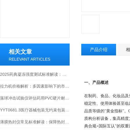
产品介绍
相关文章
RELEVANT ARTICLES
2025药典凝冻强度测试标准解读：检测方法与仪器选型指南
一、产品概述
拉力机价格解析：多因素影响下的市场定位
在制药、食品、化妆品及
落球冲击试验仪评估药用PVC硬片耐冲击性能的重要性及作用
稳定性、使用体验甚至临
YYT0681.3医疗器械包装无约束包装抗内压破坏标准解读
品质等级的"黄金指标"。GE
质构分析设备，集高精度力
薄膜热封仪常见标准解读：保障热封质量的准则剖析
典合规+国际互认"的双重