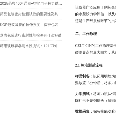
2025药典4004通则+智能电子拉力试验机：塑料剥离强度检测的秘密
该仪器广泛应用于制药企
药品包装密封性测试仪的重要性及其应用
的水凝胶力学评估，以及
还是生产线质检环节的批次
KOP包装薄膜的拉伸强度：保护包装，保障安全
二、工作原理
蒸煮包装进行密封性能检测有什么好处
药用玻璃容器耐水性测试：121℃制样仪在西林瓶检测中的核心作用
GELT-01H的工作原理基于1
裂临界点的最大阻力，从
2.1 标准测试流程
样品制备
：以药用明胶为例
温放置15分钟后，将冻力
力学测试
：将冻力瓶从恒
圆柱形不锈钢探头（底部边缘锐
数据采集
：探头接触凝胶