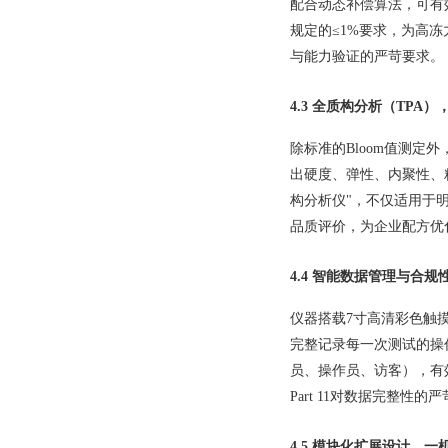
配合动态补偿算法，可有效
规定的≤1%要求，为高冻力
与能力验证的严苛要求。
4.3 全质构分析（TPA）
除标准的Bloom值测定外，G
出硬度、弹性、内聚性、
构分析仪"，不仅适用于
品质评价，为企业配方优
4.4 智能数据管理与合
仪器搭载7寸高清彩色触摸
完整记录每一次测试的操
员、操作员、访客），有效防
Part 11对数据完整
4.5 模块化扩展设计，