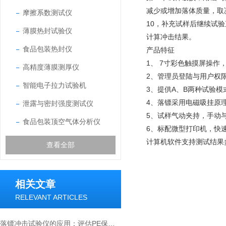
减少或增加落体质量，取
摩擦系数测试仪
10，补充试样后继续试验
薄膜热封试验仪
计算冲击结果。
食品包装热封仪
产品特征
1、
7寸彩色触摸屏操作
高精度薄膜测厚仪
2、管理员登陆与用户权
智能电子拉力试验机
3、提供A、B两种试验
4、落镖采用电磁吸挂原
泄露与密封强度测试仪
5、试样气动夹持，手动
食品包装顶空气体分析仪
6、标配微型打印机，快
计算机软件支持测试结果
查看全部
相关文章
RELEVANT ARTICLES
落镖冲击试验仪的应用：评估PE保鲜薄膜抗冲击性能的方法