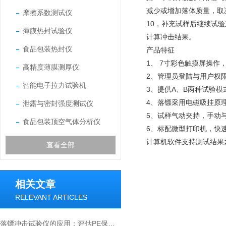
减少或增加落体质量，取
摩擦系数测试仪
10，补充试样后继续试验
薄膜热封试验仪
计算冲击结果。
食品包装热封仪
产品特征
1、
7寸彩色触摸屏操作
高精度薄膜测厚仪
2、管理员登陆与用户权
智能电子拉力试验机
3、提供A、B两种试验
4、落镖采用电磁吸挂原
泄露与密封强度测试仪
5、试样气动夹持，手动
食品包装顶空气体分析仪
6、标配微型打印机，快
计算机软件支持测试结果
查看全部
相关文章
RELEVANT ARTICLES
落镖冲击试验仪的应用：评估PE保鲜薄膜抗冲击性能的方法