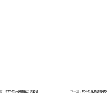
篇：
ETT-02pe薄膜拉力试验机
下一篇：
FDI-01包装抗落