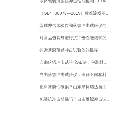
液体包装薄膜抗冲击性能检测：FDI-01 落镖冲击试验仪遵循 GB/T 9639.1-2008
《GB/T 38079—2019》标准淀粉基塑料购物袋落镖冲击试验仪简介与应用
落球冲击试验仪和落镖冲击试验仪的比较和分析
对食品包装袋进行抗冲击性能测试的重要设备是什么？
探索薄膜落镖冲击试验仪的世界
自由落镖冲击试验仪AB法：包装材料抗冲击性能测试的新标准
自由落镖冲击试验仪：破解不同塑料薄片抗冲击性能测定难题
塑料薄膜怕破损？山东泉科瑞达自由落镖冲击试验仪教你检测 + 解决
包装抗冲击够强吗？自由落镖冲击试验仪给出答案！