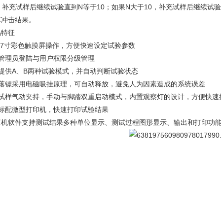
0，补充试样后继续试验直到N等于10；如果N大于10，补充试样后继续试
算冲击结果。
品特征
7寸彩色触摸屏操作，方便快速设定试验参数
、管理员登陆与用户权限分级管理
、提供A、B两种试验模式，并自动判断试验状态
、落镖采用电磁吸挂原理，可自动释放，避免人为因素造成的系统误差
、试样气动夹持，手动与脚踏双重启动模式，内置观察灯的设计，方便快速
、标配微型打印机，快速打印试验结果
算机软件支持测试结果多种单位显示、测试过程图形显示、输出和打印功