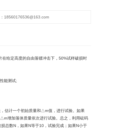
560176536@163.com
片在给定高度的自由落镖冲击下，50%试样破损时
性能测试;
法，估计一个初始质量和△m值，进行试验。如果
△m增加落体质量依次进行试验。总之，利用砝码
损总数N，如果N等于10，试验完成；如果N小于