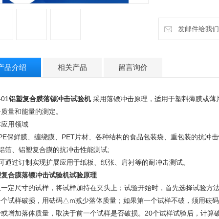
发邮件给我们：18
产品介绍
相关产品
留言询价
-01
铝塑复合膜落镖冲击试验机
采用落镖冲击原理，适用于塑料薄膜或薄
击质量和能量的测定。
本应用领域
PE保鲜膜、缠绕膜、PET片材、各种结构的食品包装袋、重包装的抗冲击
、铝箔、铝塑复合膜的抗冲击性能测试;
、可通过订制实现扩展应用于纸板、纸张、肩衬等的耐冲击测试。
塑复合膜落镖冲击试验机试验原理
取一定尺寸的试样，将试样加持在夹头上；试验开始时，首先选择试验方
一个试样破损，用砝码△m减少落体质量；如果第一个试样不破，须用砝码
少或增加落体质量，取决于前一个试样是否破损。20个试样试验后，计算破