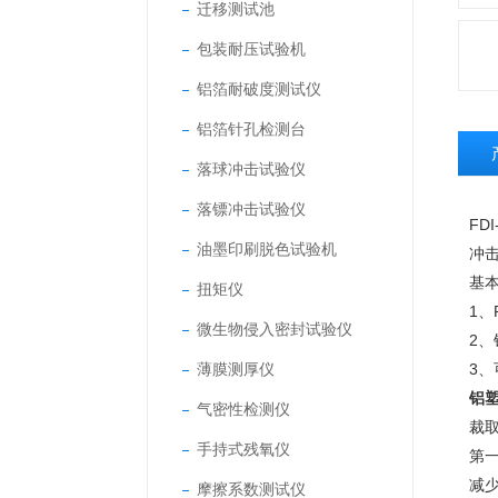
迁移测试池
包装耐压试验机
铝箔耐破度测试仪
铝箔针孔检测台
落球冲击试验仪
落镖冲击试验仪
FDI
油墨印刷脱色试验机
冲
基
扭矩仪
1、
微生物侵入密封试验仪
2
薄膜测厚仪
3
铝
气密性检测仪
裁
手持式残氧仪
第
减
摩擦系数测试仪