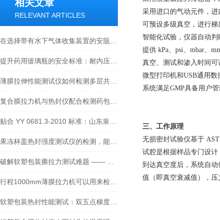
相关文章
采用进口的气动元件，进
RELEVANT ARTICLES
可预设多级真空，进行梯
智
能化试验，仪器自动判
在选择带有水下气体收集装置的安瓿残氧仪时，台式和手持便携式哪个好？
提供
kPa、psi、mba
提升药用玻璃瓶的安全标准：耐内压力试验机的应用案例及操作技巧
真空、测试和渗入时间可
微型打印机和
USB通用
薄膜拉伸性能测试仪如何检测多层共挤膜拉伸性能
系统满足
GMP具备用户
复合膜拉力机与热封仪配合检测药包材热合强度的研究
贴合 YY 0681.3-2010 标准：山东泉科瑞达抗内压破坏检测仪器的技术与应用
三、工作原理
无损密封试验仪基于
AS
果冻杯盖热封强度测试仪的检测，能起到哪些作用？
试腔是根据样品专门设计
破解软塑包装撕拉力测试难题 —— 智能电子拉力试验机的技术与实践
到达真空度后，系统自动
值（即真空衰减值），压
行程1000mm薄膜拉力机可以用来检测家用保鲜膜的拉断强度和伸长率吗？
软塑包装热封性能测试：双五点梯度热封仪的解决方案与标准依据