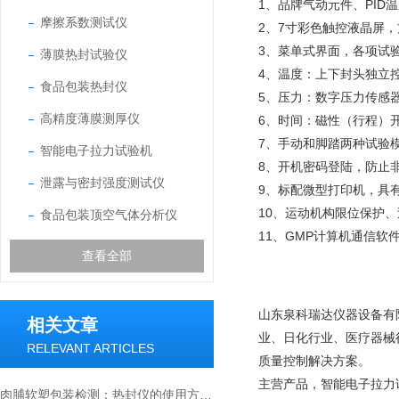
1、品牌气动元件、PI
摩擦系数测试仪
2、7寸彩色触控液晶屏
3、菜单式界面，各项试
薄膜热封试验仪
4、温度：上下封头独立控
食品包装热封仪
5、压力：数字压力传感
高精度薄膜测厚仪
6、时间：磁性（行程）
7、手动和脚踏两种试验
智能电子拉力试验机
8、开机密码登陆，防止
泄露与密封强度测试仪
9、标配微型打印机，具
10、运动机构限位保护
食品包装顶空气体分析仪
11、GMP计算机通信
查看全部
山东泉科瑞达仪器设备有
相关文章
业、日化行业、医疗器械
RELEVANT ARTICLES
质量控制解决方案。
主营产品，智能电子拉力
肉脯软塑包装检测：热封仪的使用方法与价值解析