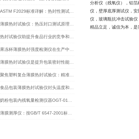
分析仪（残氧仪），铝箔
仪，壁厚底厚测试仪，安
ASTM F2029标准详解：热封性测试仪如何精准评估包装材料热封性能？
仪，玻璃瓶抗冲击试验仪
薄膜热封试验仪：热压封口测试原理详解
精品立足，诚信为本，是
热封试验仪助提升食品行业的竞争和可持续发展力
果冻杯薄膜热封强度检测仪在生产中的重要作用
薄膜热封试验仪是提升包装密封性能的关键工具
聚焦塑料复合薄膜热封试验仪：精准剖析包装热封的奥秘
食品包装薄膜热封试验仪封头温度和时间怎么设置
奶粉包装内残氧量检测仪器OGT-01顶空气体分析仪是手持便携吗
薄膜测厚仪：按GB/T 6547-2001标准精准测量塑料薄膜厚度