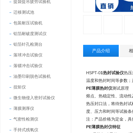
提袋提吊疲劳试验机
迁移测试池
包装耐压试验机
铝箔耐破度测试仪
铝箔针孔检测台
产品介绍
落球冲击试验仪
落镖冲击试验仪
HSPT-0
1
热封试验仪
热
压
油墨印刷脱色试验机
温度和热封时间等参数；
扭矩仪
PE薄膜热封仪
测试原理
熔点、热稳定性、流动性
微生物侵入密封试验仪
热压封口法，将待热封试
薄膜测厚仪
度、压力和时间等试验条
气密性检测仪
注：产品价格为定金，具
PE薄膜热封仪特征
手持式残氧仪