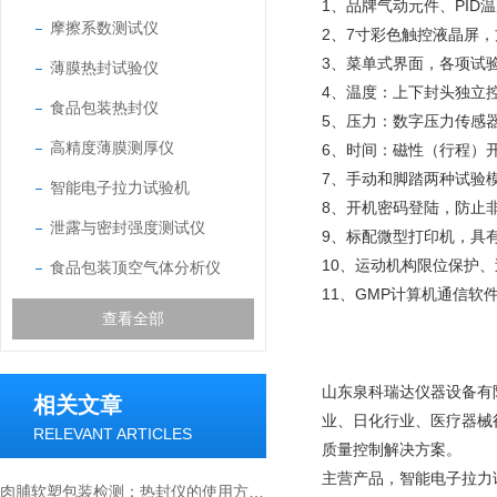
1、品牌气动元件、PI
摩擦系数测试仪
2、7寸彩色触控液晶屏
3、菜单式界面，各项试
薄膜热封试验仪
4、温度：上下封头独立控
食品包装热封仪
5、压力：数字压力传感
高精度薄膜测厚仪
6、时间：磁性（行程）
7、手动和脚踏两种试验
智能电子拉力试验机
8、开机密码登陆，防止
泄露与密封强度测试仪
9、标配微型打印机，具
10、运动机构限位保护
食品包装顶空气体分析仪
11、GMP计算机通信
查看全部
山东泉科瑞达仪器设备有
相关文章
业、日化行业、医疗器械
RELEVANT ARTICLES
质量控制解决方案。
主营产品，智能电子拉力
肉脯软塑包装检测：热封仪的使用方法与价值解析