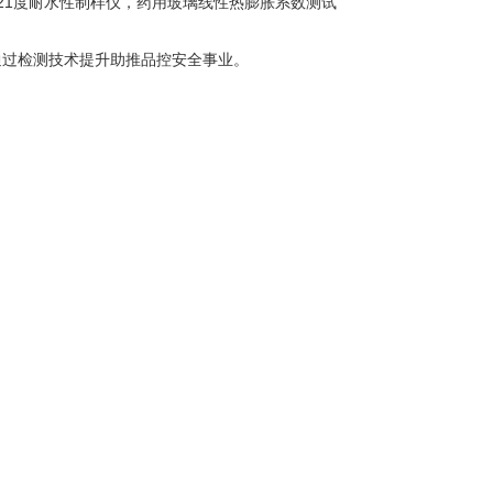
21度耐水性制样仪，药用玻璃线性热膨胀系数测试
通过检测技术提升助推品控安全事业。