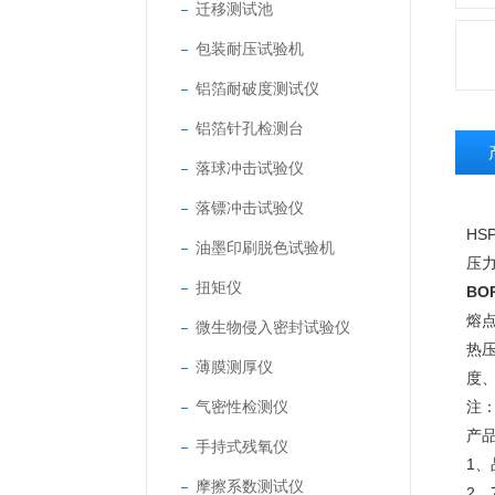
迁移测试池
包装耐压试验机
铝箔耐破度测试仪
铝箔针孔检测台
落球冲击试验仪
落镖冲击试验仪
HSP
油墨印刷脱色试验机
压
扭矩仪
BO
熔
微生物侵入密封试验仪
热
薄膜测厚仪
度
气密性检测仪
注
产
手持式残氧仪
1
摩擦系数测试仪
2