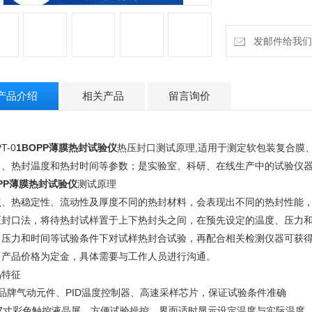
发邮件给我们：18
产品介绍
相关产品
留言询价
T-0
1
BOPP薄膜热封试验仪
热
压封口测试原理,适用于测定软包装复合膜
力、热封温度和热封时间等参数；是实验室、科研、在线生产中的试验仪
PP薄膜热封试验仪
测试原理
点、热稳定性、流动性及厚度不同的热封材料，会表现出不同的热封性能
压封口法，将待热封试样置于上下热封头之间，在预先设定的温度、压力
、压力和时间等试验条件下对试样热封合试验，再配合相关检测仪器可获
：产品价格为定金，具体需要与工作人员进行沟通。
品特征
、品牌气动元件、PID温度控制器、高速采样芯片，保证试验条件准确
、7寸彩色触控液晶屏，方便试验操控，界面适时显示设定温度与实际温度