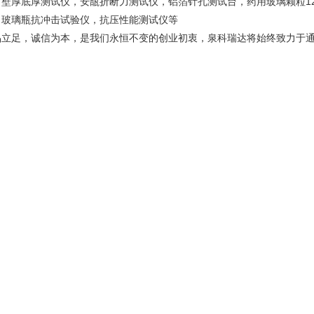
，壁厚底厚测试仪，安瓿折断力测试仪，铝箔针孔测试台，药用玻璃颗粒1
，玻璃瓶抗冲击试验仪，抗压性能测试仪等
品立足，诚信为本，是我们永恒不变的创业初衷，泉科瑞达将始终致力于