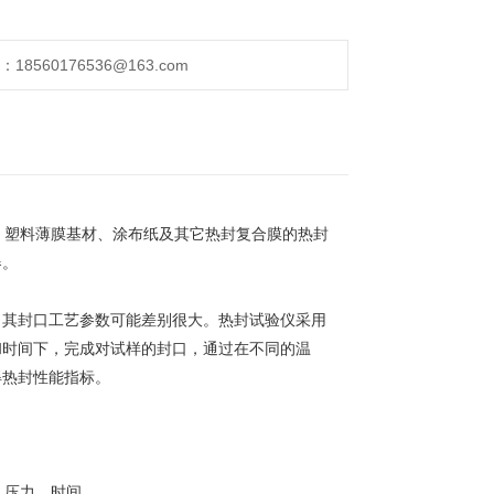
560176536@163.com
、塑料薄膜基材、涂布纸及其它热封复合膜的热封
器。
，其封口工艺参数可能差别很大。热封试验仪采用
和时间下，完成对试样的封口，通过在不同的温
得热封性能指标。
、压力、时间