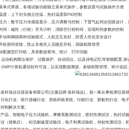
、菜单式界面，各项试验功能独立菜单式操作，参数设置与试验操作方便
温度：上下封头独立控温，热封温度双PID控制
、压力：数字压力传感器显示，压力调整与控制；下置气缸同步回路设计，
、时间：磁性（行程）开关计时，消除空行程时间，实现时间参数的控制
、手动和脚踏两种试验模式，人机交互友好，防烫人性化安全设计
、开机密码登陆，防止非相关人员随意开机，四级权限管理
、标配微型打印机，具有数据查询、统计、打印功能
0、运动机构限位保护、过载保护、自动回位、以及掉电记忆等智能配置,保
1、GMP计算机通信软件可选，以实现数据溯源、多级权限管理、审计追踪
东泉科瑞达仪器设备有限公司(注册品牌:泉科瑞达)，就一家从事检测仪器
、日化行业、医疗器械行业、质检药检系统、印刷行业、胶黏剂行业、电
量控制解决方案。
营产品，智能电子拉力试验机，摩擦系数测试仪，密封性测试仪，热封试
析仪（残氧仪），铝箔耐破度试验仪，电子剥离试验机，持粘性测试仪，