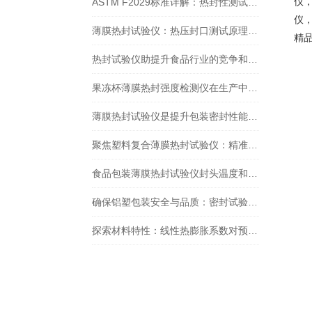
仪
ASTM F2029标准详解：热封性测试仪如何精准评估包装材料热封性能？
仪
薄膜热封试验仪：热压封口测试原理详解
精
热封试验仪助提升食品行业的竞争和可持续发展力
果冻杯薄膜热封强度检测仪在生产中的重要作用
薄膜热封试验仪是提升包装密封性能的关键工具
聚焦塑料复合薄膜热封试验仪：精准剖析包装热封的奥秘
食品包装薄膜热封试验仪封头温度和时间怎么设置
确保铝塑包装安全与品质：密封试验仪检测的重要性
探索材料特性：线性热膨胀系数对预灌封卡式瓶的影响