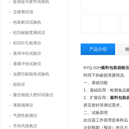
提袋提吊疲劳试验机
迁移测试池
包装耐压试验机
铝箔耐破度测试仪
铝箔针孔检测台
产品介绍
落球冲击试验仪
落镖冲击试验仪
NYQ-02H
酱料包装袋耐
油墨印刷脱色试验机
时间下的破损泄露情况。
一、基础功能
扭矩仪
1、基础应用：检测食品
微生物侵入密封试验仪
2、扩展应用：
酱料包装
薄膜测厚仪
挤压密封等测试需求。
二、试验原理
气密性检测仪
此仪器工作原理是将样品
手持式残氧仪
达到预期（预设）的压力