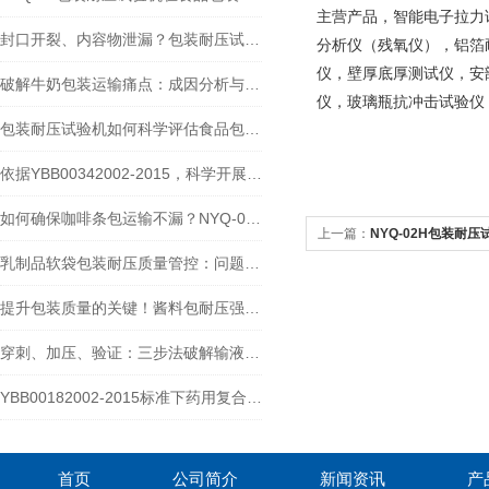
主营产品，智能电子拉力
封口开裂、内容物泄漏？包装耐压试验机如何提升调料包可靠性
分析仪（残氧仪），铝箔
仪，壁厚底厚测试仪，安
破解牛奶包装运输痛点：成因分析与山东泉科瑞达包装耐压试验机助力
仪，玻璃瓶抗冲击试验仪
包装耐压试验机如何科学评估食品包装抗压能力？操作全解析
依据YBB00342002-2015，科学开展输液袋耐压试验的完整方案
如何确保咖啡条包运输不漏？NYQ-02H包装耐压试验机来把关！
上一篇：
NYQ-02H包装耐压
乳制品软袋包装耐压质量管控：问题、方案与包装耐压试验机应用
提升包装质量的关键！酱料包耐压强度测试仪推荐
穿刺、加压、验证：三步法破解输液袋插入点不渗透性
YBB00182002-2015标准下药用复合膜袋机械性能检测的全流程解析
首页
公司简介
新闻资讯
产