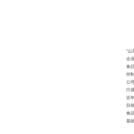
"
企
食
控
公
疗
近
目
食
基础