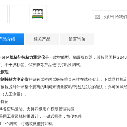
发邮件给我们：18
产品介绍
相关产品
留言询价
-6HA
胶粘剂持粘力测定仪
是一款智能型、触屏版仪器，其按照国标GB48
带、不干胶标签、保护膜等产品进行持粘性测试。
验原理
粘剂持粘力测定仪
把贴有试样的试验板垂直吊挂在试验架上，下端悬挂规
下被拉脱时计录整个脱离的时间来衡量胶粘带抵抗拉脱的能力；亦可测试
定（人工测量）。
品特征
、具备密码登陆、支持四级用户权限管理功能
、采用工业级触控屏设计，一键式操作，简便智能
、6工位测试，可选装微型打印机