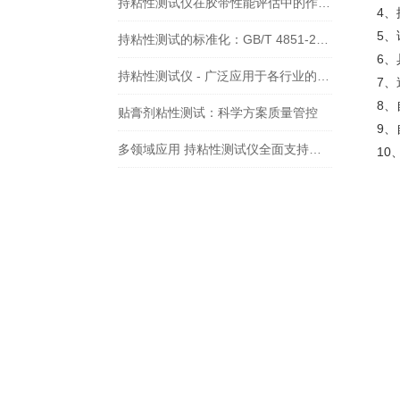
持粘性测试仪在胶带性能评估中的作用——依据GB/T 4851标准的实践分析
4
5
持粘性测试的标准化：GB/T 4851-2014的全面解读
6
持粘性测试仪 - 广泛应用于各行业的粘性能评估利器
7
8
贴膏剂粘性测试：科学方案质量管控
9
多领域应用 持粘性测试仪全面支持产品质量管控
1