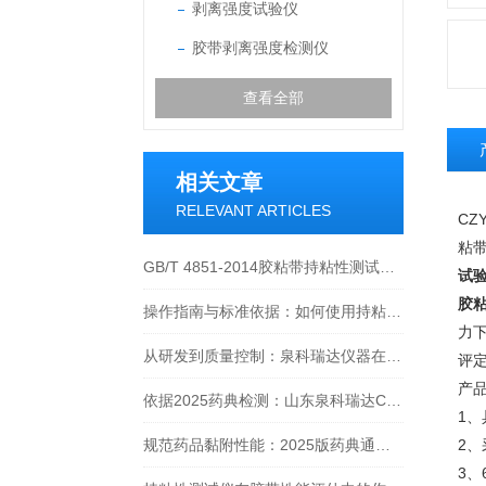
剥离强度试验仪
胶带剥离强度检测仪
查看全部
相关文章
RELEVANT ARTICLES
CZY
粘
GB/T 4851-2014胶粘带持粘性测试方法深度解读
试
胶
操作指南与标准依据：如何使用持粘性测试仪进行压敏胶带检测
力
从研发到质量控制：泉科瑞达仪器在膏药贴剂行业的规范与创新价值
评
产
依据2025药典检测：山东泉科瑞达CZY-6T温控持粘性测试仪性能分析
1
规范药品黏附性能：2025版药典通则0952的测定方法实践与应用
2
3