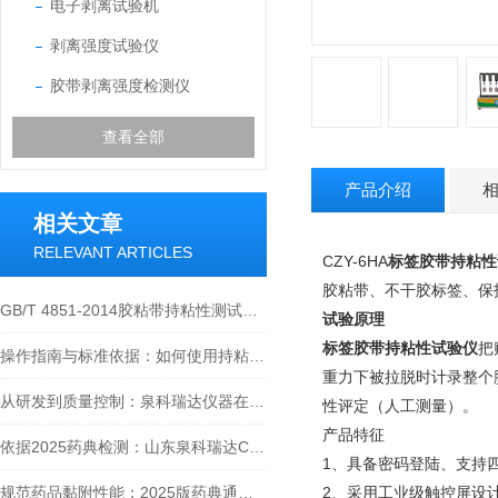
电子剥离试验机
剥离强度试验仪
胶带剥离强度检测仪
查看全部
产品介绍
相关文章
RELEVANT ARTICLES
CZY-6HA
标签胶带持粘性
胶粘带、不干胶标签、保
GB/T 4851-2014胶粘带持粘性测试方法深度解读
试验原理
标签胶带持粘性试验仪
把
操作指南与标准依据：如何使用持粘性测试仪进行压敏胶带检测
重力下被拉脱时计录整个
从研发到质量控制：泉科瑞达仪器在膏药贴剂行业的规范与创新价值
性评定（人工测量）。
产品特征
依据2025药典检测：山东泉科瑞达CZY-6T温控持粘性测试仪性能分析
1、具备密码登陆、支持
规范药品黏附性能：2025版药典通则0952的测定方法实践与应用
2、采用工业级触控屏设