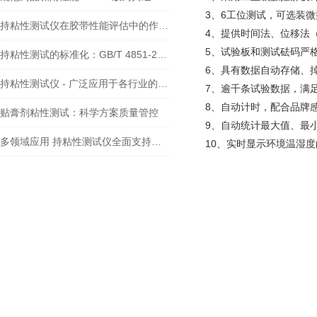
3、6工位测试，可选装
持粘性测试仪在胶带性能评估中的作用——依据GB/T 4851标准的实践分析
4、提供时间法、位移法
5、试验板和测试砝码严
持粘性测试的标准化：GB/T 4851-2014的全面解读
6、具有数据自动存储、
持粘性测试仪 - 广泛应用于各行业的粘性能评估利器
7、逾千条试验数据，满
8、自动计时，配合品牌
贴膏剂粘性测试：科学方案质量管控
9、自动统计最大值、最
多领域应用 持粘性测试仪全面支持产品质量管控
10、实时显示环境温湿