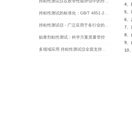
持粘性测试仪在胶带性能评估中的作用——依据GB/T 4851标准的实践分析
4
5
持粘性测试的标准化：GB/T 4851-2014的全面解读
6
持粘性测试仪 - 广泛应用于各行业的粘性能评估利器
7
8
贴膏剂粘性测试：科学方案质量管控
9
多领域应用 持粘性测试仪全面支持产品质量管控
1