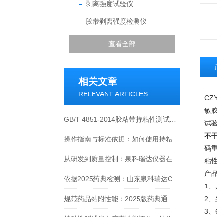
剥离强度试验仪
胶带剥离强度检测仪
查看全部
相关文章
RELEVANT ARTICLES
CZY
敏
GB/T 4851-2014胶粘带持粘性测试方法深度解读
试
不
操作指南与标准依据：如何使用持粘性测试仪进行压敏胶带检测
码
从研发到质量控制：泉科瑞达仪器在膏药贴剂行业的规范与创新价值
粘
产
依据2025药典检测：山东泉科瑞达CZY-6T温控持粘性测试仪性能分析
1
规范药品黏附性能：2025版药典通则0952的测定方法实践与应用
2
3