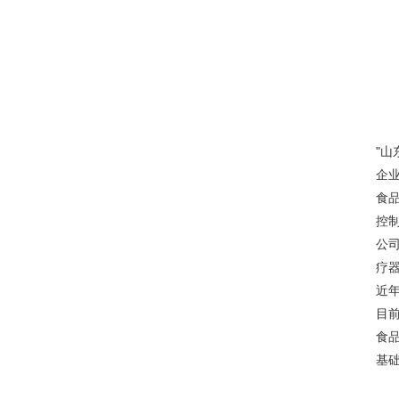
"
企
食
控
公
疗
近
目
食
基础