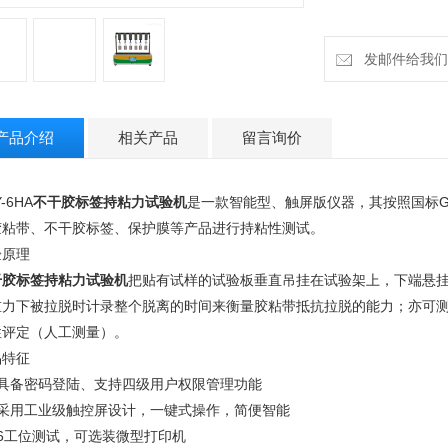
发邮件给我们：18
产品介绍
相关产品
留言询价
-6HA
不干胶标签持粘力试验机
是一款智能型、触屏版仪器，其按照国标GB
胶粘带、不干胶标签、保护膜等产品进行持粘性测试。
验原理
干胶标签持粘力试验机
把贴有试样的试验板垂直吊挂在试验架上，下端悬
重力下被拉脱时计录整个脱离的时间来衡量胶粘带抵抗拉脱的能力；亦可
性评定（人工测量）。
品特征
、具备密码登陆、支持四级用户权限管理功能
、采用工业级触控屏设计，一键式操作，简便智能
、6工位测试，可选装微型打印机