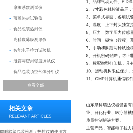
1、品牌气动元件、PI
摩擦系数测试仪
2、7寸彩色触控液晶屏
3、菜单式界面，各项试
薄膜热封试验仪
4、温度：上下封头独立控
食品包装热封仪
5、压力：数字压力传感
高精度薄膜测厚仪
6、时间：磁性（行程）
7、手动和脚踏两种试验
智能电子拉力试验机
8、开机密码登陆，防止
泄露与密封强度测试仪
9、标配微型打印机，具
10、运动机构限位保护
食品包装顶空气体分析仪
11、GMP计算机通信
查看全部
山东泉科瑞达仪器设备有
相关文章
业、日化行业、医疗器械
RELEVANT ARTICLES
质量控制解决方案。
主营产品，智能电子拉力
肉脯软塑包装检测：热封仪的使用方法与价值解析