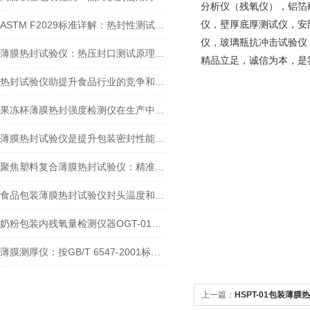
分析仪（残氧仪），铝箔
仪，壁厚底厚测试仪，安
ASTM F2029标准详解：热封性测试仪如何精准评估包装材料热封性能？
仪，玻璃瓶抗冲击试验仪
薄膜热封试验仪：热压封口测试原理详解
精品立足，诚信为本，是
热封试验仪助提升食品行业的竞争和可持续发展力
果冻杯薄膜热封强度检测仪在生产中的重要作用
薄膜热封试验仪是提升包装密封性能的关键工具
聚焦塑料复合薄膜热封试验仪：精准剖析包装热封的奥秘
食品包装薄膜热封试验仪封头温度和时间怎么设置
奶粉包装内残氧量检测仪器OGT-01顶空气体分析仪是手持便携吗
薄膜测厚仪：按GB/T 6547-2001标准精准测量塑料薄膜厚度
上一篇：
HSPT-01包装薄膜