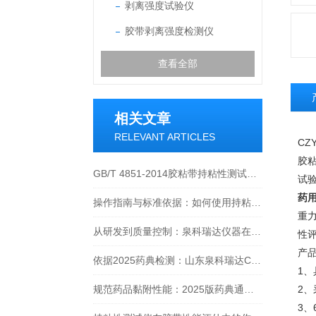
剥离强度试验仪
胶带剥离强度检测仪
查看全部
相关文章
RELEVANT ARTICLES
CZY
胶
GB/T 4851-2014胶粘带持粘性测试方法深度解读
试
药
操作指南与标准依据：如何使用持粘性测试仪进行压敏胶带检测
重
从研发到质量控制：泉科瑞达仪器在膏药贴剂行业的规范与创新价值
性
产
依据2025药典检测：山东泉科瑞达CZY-6T温控持粘性测试仪性能分析
1
规范药品黏附性能：2025版药典通则0952的测定方法实践与应用
2
3