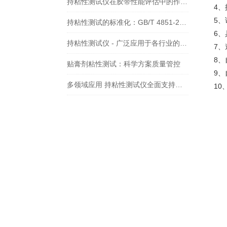
持粘性测试仪在胶带性能评估中的作用——依据GB/T 4851标准的实践分析
4
5
持粘性测试的标准化：GB/T 4851-2014的全面解读
6
持粘性测试仪 - 广泛应用于各行业的粘性能评估利器
7
8
贴膏剂粘性测试：科学方案质量管控
9
多领域应用 持粘性测试仪全面支持产品质量管控
1