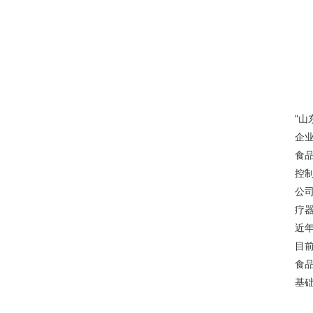
"
企
食
控
公
疗
近
目
食
基础