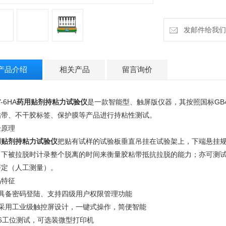
发邮件给我们：18
产品介绍
相关产品
留言询价
-6HA
药用贴剂持粘力试验仪
是一款智能型、触屏版仪器，其按照国标GB4
粘带、不干胶标签、保护膜等产品进行持粘性测试。
验原理
用贴剂持粘力试验仪
把贴有试样的试验板垂直吊挂在试验架上，下端悬挂
力下被拉脱时计录整个脱离的时间来衡量胶粘带抵抗拉脱的能力；亦可测
评定（人工测量）。
品特征
、具备密码登陆、支持四级用户权限管理功能
、采用工业级触控屏设计，一键式操作，简便智能
、6工位测试，可选装微型打印机