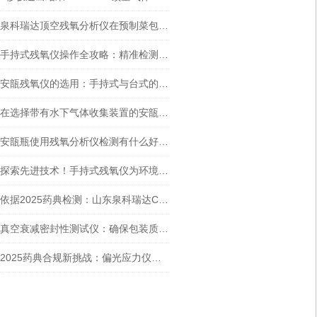
泉科瑞达顶空残氧分析仪在预制菜包装中的重要应用
手持式残氧仪操作全攻略：精准检测，守护产品品质防线
安瓿残氧仪的选用：手持式与台式的对比分析
在选择带有水下气体收集装置的安瓿残氧仪时，台式和手持便携式哪个好？
安瓿瓶使用残氧分析仪检测有什么好处？
探索先进技术！手持式残氧仪为环境监测带来新突破
依据2025药典检测：山东泉科瑞达CZY-6T温控持粘性测试仪性能分析
真空衰减密封性测试仪：确保包装质量的关键工具
2025药典合规新挑战：偏光应力仪如何助力药企规避包装质量风险