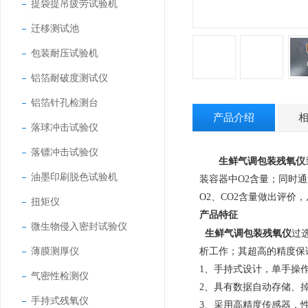
提袋提吊疲劳试验机
迁移测试池
包装耐压试验机
铝箔耐破度测试仪
铝箔针孔检测台
产品介绍
落球冲击试验仪
落镖冲击试验仪
生鲜气调包装残氧仪
油墨印刷脱色试验机
装容器中O2含量；同时
O2、CO2含量做出评价
扭矩仪
产品特征
微生物侵入密封试验仪
生鲜气调包装残氧仪
过
薄膜测厚仪
析
工
作
；其超高的精度保
1、
手持式设计，单手操
气密性检测仪
2、
具有数据自动存储、
手持式残氧仪
3、
采用高精度传感器，