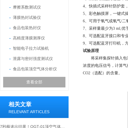
4、
快插式采样针防护套
摩擦系数测试仪
5、
彩色触摸屏，一键式
薄膜热封试验仪
6、
可用于氧气或氧气/二
食品包装热封仪
7、
采样量最少为3 ml,
8、
可选配蓝牙接口和专
高精度薄膜测厚仪
9、
可选配蓝牙打印机，
智能电子拉力试验机
试验原理
将采样集探针插入包
泄露与密封强度测试仪
浓度的电压信号，计算气
食品包装顶空气体分析仪
CO2（选配）的含量。
查看全部
相关文章
RELEVANT ARTICLES
7秒极速出结果！OGT-01顶空气体分析仪如何精准捕捉包装内的“微量残氧“