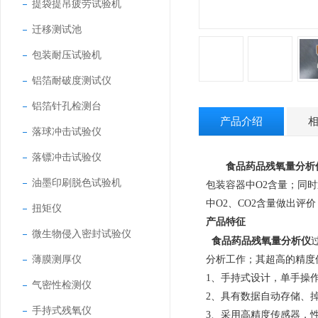
提袋提吊疲劳试验机
迁移测试池
包装耐压试验机
铝箔耐破度测试仪
铝箔针孔检测台
产品介绍
落球冲击试验仪
落镖冲击试验仪
食品药品残氧量分析
油墨印刷脱色试验机
包装容器中O2含量；同
中O2、CO2含量做出评
扭矩仪
产品特征
微生物侵入密封试验仪
食品药品残氧量分析仪
薄膜测厚仪
分析
工
作
；其超高的精度
1、
手持式设计，单手操
气密性检测仪
2、
具有数据自动存储、
手持式残氧仪
3、
采用高精度传感器，