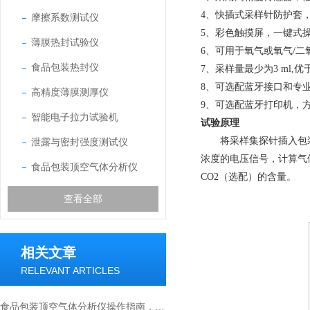
4、
快插式采样针防护套
摩擦系数测试仪
5、
彩色触摸屏，一键式
薄膜热封试验仪
6、
可用于氧气或氧气/二
食品包装热封仪
7、
采样量最少为3 ml,
8、
可选配蓝牙接口和专
高精度薄膜测厚仪
9、
可选配蓝牙打印机，
智能电子拉力试验机
试验原理
将采样集探针插入包
泄露与密封强度测试仪
浓度的电压信号，计算气
食品包装顶空气体分析仪
CO2（选配）的含量。
查看全部
相关文章
RELEVANT ARTICLES
食品包装顶空气体分析仪操作指南，从校准到数据解读全流程解析