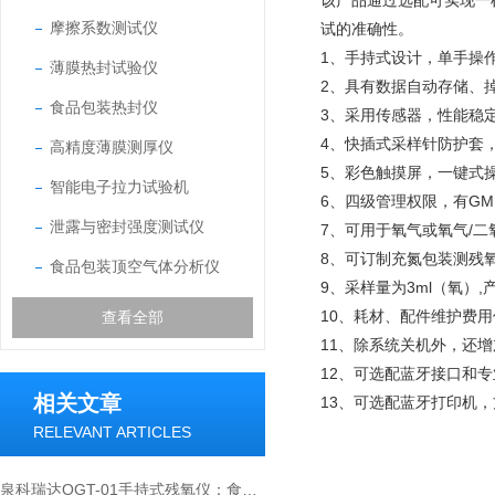
该产品通过选配可实现一
摩擦系数测试仪
试的准确性。
1、手持式设计，单手操
薄膜热封试验仪
2、具有数据自动存储、
食品包装热封仪
3、采用传感器，性能稳
4、快插式采样针防护套
高精度薄膜测厚仪
5、彩色触摸屏，一键式
智能电子拉力试验机
6、四级管理权限，有GM
泄露与密封强度测试仪
7、可用于氧气或氧气/
8、可订制充氮包装测残
食品包装顶空气体分析仪
9、采样量为3ml（氧）
10、耗材、配件维护费
查看全部
11、除系统关机外，还
12、可选配蓝牙接口和
相关文章
13、可选配蓝牙打印机
RELEVANT ARTICLES
泉科瑞达OGT-01手持式残氧仪：食品厂包装检测选型方案