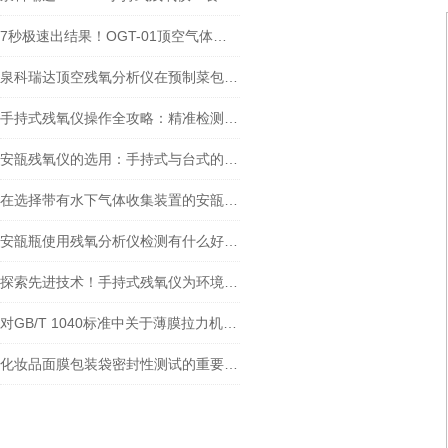
7秒极速出结果！OGT-01顶空气体分析仪如何精准捕捉包装内的“微量残氧“
泉科瑞达顶空残氧分析仪在预制菜包装中的重要应用
手持式残氧仪操作全攻略：精准检测，守护产品品质防线
安瓿残氧仪的选用：手持式与台式的对比分析
在选择带有水下气体收集装置的安瓿残氧仪时，台式和手持便携式哪个好？
安瓿瓶使用残氧分析仪检测有什么好处？
探索先进技术！手持式残氧仪为环境监测带来新突破
对GB/T 1040标准中关于薄膜拉力机的规定进行详细介绍
化妆品面膜包装袋密封性测试的重要性、测试方法以及提升密封性的有效策略