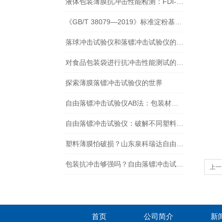
液体包装薄膜抗冲击性能检测：FDI-01 落镖冲击试验仪遵循 GB/T 9639.1-2008
《GB/T 38079—2019》标准淀粉基塑料购物袋落镖冲击试验仪简介与应用
落球冲击试验仪和落镖冲击试验仪的比较和分析
对食品包装袋进行抗冲击性能测试的重要设备是什么？
探索薄膜落镖冲击试验仪的世界
自由落镖冲击试验仪AB法：包装材料抗冲击性能测试的新标准
自由落镖冲击试验仪：破解不同塑料薄片抗冲击性能测定难题
塑料薄膜怕破损？山东泉科瑞达自由落镖冲击试验仪教你检测 + 解决
包装抗冲击够强吗？自由落镖冲击试验仪给出答案！
上一
首页
公司简介
新