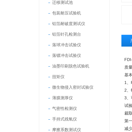
迁移测试池
包装耐压试验机
铝箔耐破度测试仪
铝箔针孔检测台
落球冲击试验仪
落镖冲击试验仪
FDI
油墨印刷脱色试验机
质
基
扭矩仪
1、
微生物侵入密封试验仪
2
薄膜测厚仪
3
试
气密性检测仪
裁
手持式残氧仪
第
减
摩擦系数测试仪