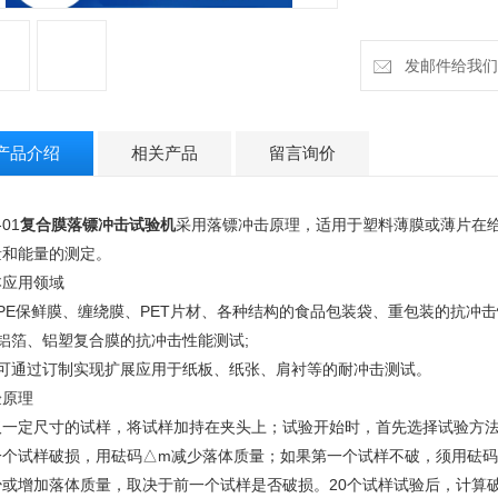
发邮件给我们：18
产品介绍
相关产品
留言询价
-01
复合膜落镖冲击试验机
采用落镖冲击原理，适用于塑料薄膜或薄片在给
量和能量的测定。
本应用领域
PE保鲜膜、缠绕膜、PET片材、各种结构的食品包装袋、重包装的抗冲击
、铝箔、铝塑复合膜的抗冲击性能测试;
、可通过订制实现扩展应用于纸板、纸张、肩衬等的耐冲击测试。
验原理
取一定尺寸的试样，将试样加持在夹头上；试验开始时，首先选择试验方
一个试样破损，用砝码△m减少落体质量；如果第一个试样不破，须用砝码
少或增加落体质量，取决于前一个试样是否破损。20个试样试验后，计算破