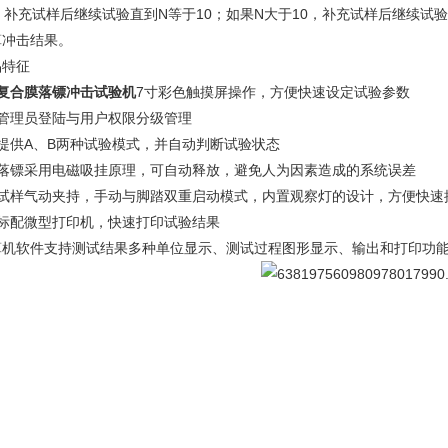
0，补充试样后继续试验直到N等于10；如果N大于10，补充试样后继续试
算冲击结果。
品特征
复合膜落镖冲击试验机
7寸彩色触摸屏操作，方便快速设定试验参数
、管理员登陆与用户权限分级管理
、提供A、B两种试验模式，并自动判断试验状态
、落镖采用电磁吸挂原理，可自动释放，避免人为因素造成的系统误差
、试样气动夹持，手动与脚踏双重启动模式，内置观察灯的设计，方便快速
、标配微型打印机，快速打印试验结果
算机软件支持测试结果多种单位显示、测试过程图形显示、输出和打印功