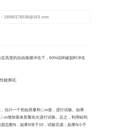
560176536@163.com
定高度的自由落镖冲击下，50%试样破损时冲击
性能测试;
法，估计一个初始质量和△m值，进行试验。如果
△m增加落体质量依次进行试验。总之，利用砝码
损总数N，如果N等于10，试验完成；如果N小于