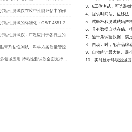
3、6工位测试，可选装
持粘性测试仪在胶带性能评估中的作用——依据GB/T 4851标准的实践分析
4、提供时间法、位移法
5、试验板和测试砝码严
持粘性测试的标准化：GB/T 4851-2014的全面解读
6、具有数据自动存储、
持粘性测试仪 - 广泛应用于各行业的粘性能评估利器
7、逾千条试验数据，满
8、自动计时，配合品牌
贴膏剂粘性测试：科学方案质量管控
9、自动统计最大值、最
多领域应用 持粘性测试仪全面支持产品质量管控
10、实时显示环境温湿