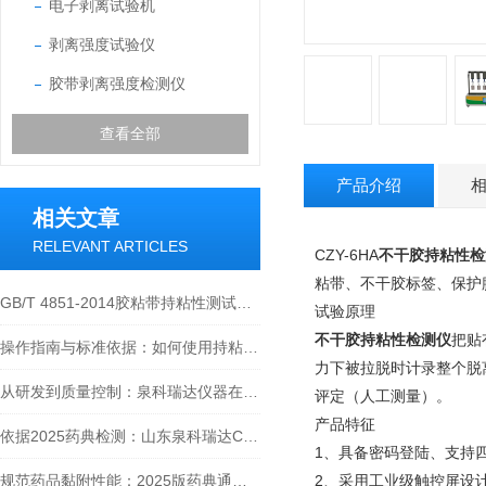
电子剥离试验机
剥离强度试验仪
胶带剥离强度检测仪
查看全部
产品介绍
相关文章
RELEVANT ARTICLES
CZY-6HA
不干胶持粘性检
粘带、不干胶标签、保护
GB/T 4851-2014胶粘带持粘性测试方法深度解读
试验原理
不干胶持粘性检测仪
把贴
操作指南与标准依据：如何使用持粘性测试仪进行压敏胶带检测
力下被拉脱时计录整个脱
从研发到质量控制：泉科瑞达仪器在膏药贴剂行业的规范与创新价值
评定（人工测量）。
产品特征
依据2025药典检测：山东泉科瑞达CZY-6T温控持粘性测试仪性能分析
1、具备密码登陆、支持
规范药品黏附性能：2025版药典通则0952的测定方法实践与应用
2、采用工业级触控屏设