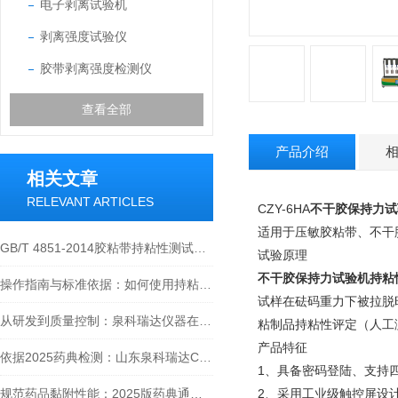
电子剥离试验机
剥离强度试验仪
胶带剥离强度检测仪
查看全部
产品介绍
相关文章
RELEVANT ARTICLES
CZY-6HA
不干胶保持力试
适用于压敏胶粘带、不干
GB/T 4851-2014胶粘带持粘性测试方法深度解读
试验原理
不干胶保持力试验机持粘
操作指南与标准依据：如何使用持粘性测试仪进行压敏胶带检测
试样在砝码重力下被拉脱
从研发到质量控制：泉科瑞达仪器在膏药贴剂行业的规范与创新价值
粘制品持粘性评定（人工
产品特征
依据2025药典检测：山东泉科瑞达CZY-6T温控持粘性测试仪性能分析
1、具备密码登陆、支持
规范药品黏附性能：2025版药典通则0952的测定方法实践与应用
2、采用工业级触控屏设