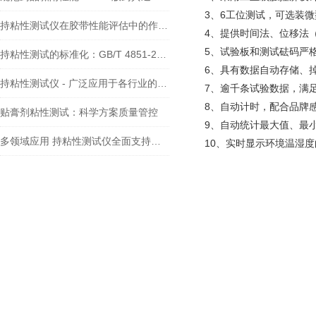
3、6工位测试，可选装
持粘性测试仪在胶带性能评估中的作用——依据GB/T 4851标准的实践分析
4、提供时间法、位移法
5、试验板和测试砝码严
持粘性测试的标准化：GB/T 4851-2014的全面解读
6、具有数据自动存储、
持粘性测试仪 - 广泛应用于各行业的粘性能评估利器
7、逾千条试验数据，满
8、自动计时，配合品牌
贴膏剂粘性测试：科学方案质量管控
9、自动统计最大值、最
多领域应用 持粘性测试仪全面支持产品质量管控
10、实时显示环境温湿