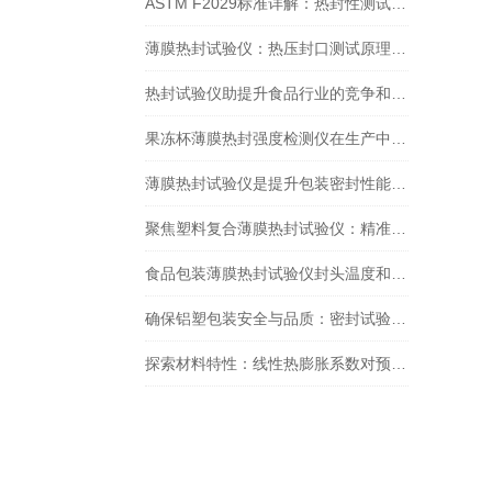
ASTM F2029标准详解：热封性测试仪如何精准评估包装材料热封性能？
薄膜热封试验仪：热压封口测试原理详解
热封试验仪助提升食品行业的竞争和可持续发展力
果冻杯薄膜热封强度检测仪在生产中的重要作用
薄膜热封试验仪是提升包装密封性能的关键工具
聚焦塑料复合薄膜热封试验仪：精准剖析包装热封的奥秘
食品包装薄膜热封试验仪封头温度和时间怎么设置
确保铝塑包装安全与品质：密封试验仪检测的重要性
探索材料特性：线性热膨胀系数对预灌封卡式瓶的影响