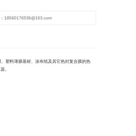
560176536@163.com
膜、塑料薄膜基材、涂布纸及其它热封复合膜的热
仪器。