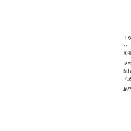
山
业
包
发
院
了
精