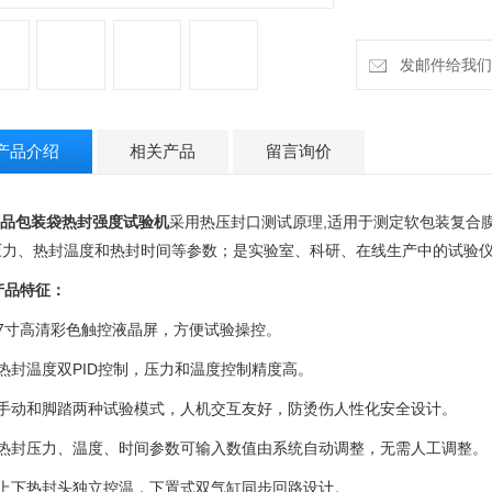
发邮件给我们：18
产品介绍
相关产品
留言询价
品包装袋热封强度试验机
采用热压封口测试原理,适用于测定软包装复合
压力、热封温度和热封时间等参数；是实验室、科研、在线生产中的试验
品特征：
、7寸高清彩色触控液晶屏，方便试验操控。
热封温度双PID控制，压力和温度控制精度高。
、手动和脚踏两种试验模式，人机交互友好，防烫伤人性化安全设计。
、热封压力、温度、时间参数可输入数值由系统自动调整，无需人工调整。
、上下热封头独立控温，下置式双气缸同步回路设计。