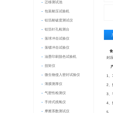
迁移测试池
包装耐压试验机
铝箔耐破度测试仪
铝箔针孔检测台
落球冲击试验仪
落镖冲击试验仪
食
油墨印刷脱色试验机
封
扭矩仪
产
微生物侵入密封试验仪
1
薄膜测厚仪
2、
气密性检测仪
3
手持式残氧仪
4
摩擦系数测试仪
5