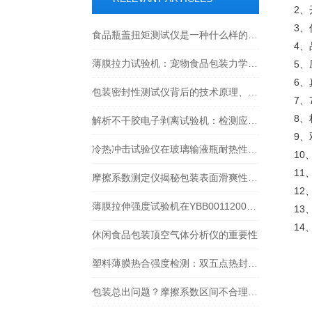
2
3、
食品瓶盖扭矩测试仪是一种什么样的设备？
4
薄膜拉力试验机：宠物食品包装力学性能检测的核心工具，覆盖三大关键指标
5
6
包装密封性测试仪背后的技术原理、实际应用场景以及对行业发展的深远影响
7
8
解析不干胶电子剥离试验机：检测应用场景与核心依据标准
9
冷热冲击试验仪在玻璃输液瓶耐热性能检测中的应用分析
1
1
摩擦系数测定仪揭秘包装表面滑爽性与开口难题：在食品软包装中的标准化应用
1
薄膜拉伸强度试验机在YBB00112003-2015标准中的规定与实施
1
1
休闲食品包装顶空气体分析仪的重要性
塑料薄膜热合强度检测：双五点热封仪+QB/T 2358标准全解析
包装总出问题？摩擦系数区间不合理是关键！摩擦系数仪帮你排查