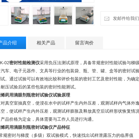
发邮件给我们：18
产品介绍
相关产品
留言询价
K-02
密封性能检测仪
采用负压法测试原理，具备常规密封性能试验与梯
、汽车、电子元器件、文具等行业的包装袋、瓶、管、罐、盒等的密封试
测试。通过试验可以有效地比较和评价包装的密封工艺及密封性能，为确
、耐压试验后的某些包装的密封性能测试。
丙烯药用滴眼剂瓶密封试验仪
试验原理
过对真空室抽真空，使浸在水中的试样产生内外压差，观测试样内气体外
真空，使试样产生内外压差，观测试样膨胀及释放真空后试样形状恢复情
：产品价格为定金，具体需要与工作人员进行沟通。
丙烯药用滴眼剂瓶密封试验仪
产品特征
、常规密封与梯度（多级）双试验模式，快速找出试样泄露压力的临界值