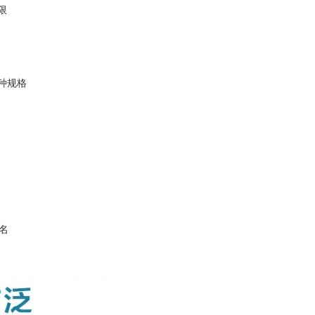
限
种规格
名