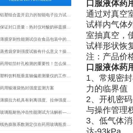
口服液体药
通过对真空
铝塑组合盖开启力的智能电子拉力试验机，应当具备什么功能？
试样内气体
保证封口质量：热封仪对酸奶杯盖膜热封性能的全面评估
室抽真空，
薄膜穿刺性能测试仪在食品包装中的应用案例：扒鸡类带骨肉制品包装
试样形状恢
蒸煮袋穿刺强度试验有什么意义？操作过程是什么？
注：产品价
药用铝箔针孔检测的重要性！怎么保证铝箔质量？
口服液体药
塑料饮料瓶垂直轴偏差测量仪的工作原理、使用方法及其在生产中的重要作用
1、常规密
力的临界值
药用输液袋热封强度监测方案
2、开机密
薄膜拉力机具有剥离强度、拉伸强度、穿刺强度一机多用的必要性讲解
与操作管理
玻璃瓶耐热冲击性能测试方法解析——基于GB/T 4547-2007标准的应用指南
3、低气体
线热膨胀系数测定仪在药用玻璃瓶质量控制中的应用：方法、标准与解析
达-93kPa