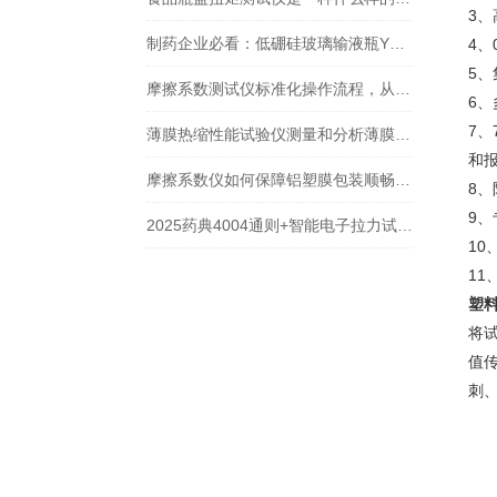
3、
制药企业必看：低硼硅玻璃输液瓶YBB检测避坑指南与泉科瑞达选型策略
4、
5
摩擦系数测试仪标准化操作流程，从试样制备到数据分析
6
7
薄膜热缩性能试验仪测量和分析薄膜在不同温度条件下的热缩情况
和
摩擦系数仪如何保障铝塑膜包装顺畅运行？从摩擦系数看铝塑膜滑爽性调控
8
9
2025药典4004通则+智能电子拉力试验机：塑料剥离强度检测的秘密
1
1
塑
将
值
刺