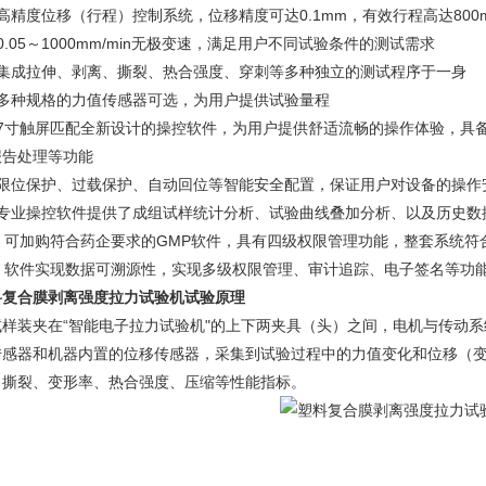
高精度位移（行程）控制系统，位移精度可达0.1mm，有效行程高达800
0.05～1000mm/min无极变速，满足用户不同试验条件的测试需求
、集成拉伸、剥离、撕裂、热合强度、穿刺等多种独立的测试程序于一身
、多种规格的力值传感器可选，为用户提供试验量程
、7寸触屏匹配全新设计的操控软件，为用户提供舒适流畅的操作体验，具
报告处理等功能
、限位保护、过载保护、自动回位等智能安全配置，保证用户对设备的操作
、专业操控软件提供了成组试样统计分析、试验曲线叠加分析、以及历史数
0、可加购符合药企要求的GMP软件，具有四级权限管理功能，整套系统符
1、软件实现数据可溯源性，实现多级权限管理、审计追踪、电子签名等功
料复合膜剥离强度拉力试验机
试验原理
试样装夹在“智能电子拉力试验机"的上下两夹具（头）之间，电机与传动
传感器和机器内置的位移传感器，采集到试验过程中的力值变化和位移（
、撕裂、变形率、热合强度、压缩等性能指标。