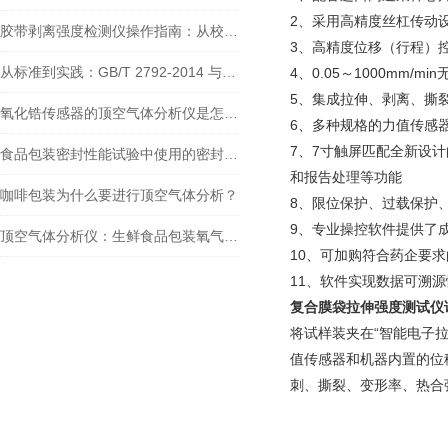
2、采用高精度丝杠传动
胶带剥离强度检测仪操作指南：从校准到报告的完整流程
3、高精度位移（行程）控
从标准到实践：GB/T 2792-2014 与剥离试验机如何保障胶粘带粘接性
4、0.05～1000mm
5、集成拉伸、剥离、撕
氧化锆传感器的顶空气体分析仪是怎么检测的
6、多种规格的力值传感
7、7寸触屏匹配全新设
食品包装密封性能试验中使用的密封性测试仪的原理及其应用
和报告处理等功能
咖啡包装为什么要进行顶空气体分析？
8、限位保护、过载保护
9、专业操控软件提供了
顶空气体分析仪：生鲜食品包装氧气检测的应用全解析
10、可加购符合药企要
11、软件实现数据可溯
复合膜袋拉伸强度测试仪
将试样装夹在“智能电子
值传感器和机器内置的位
刺、撕裂、变形率、热合