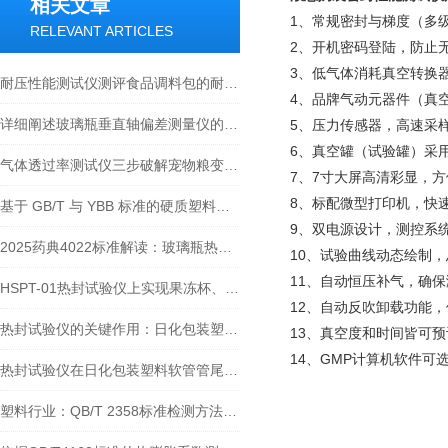
相关文章
1、常规密封与梯度（多
RELEVANT ARTICLES
2、开机密码登陆，防止
3、低气体消耗真空转换器
耐压性能测试仪测评食品调料包的耐压性能
4、品牌气动元器件（真
详细阐述玻璃瓶垂直轴偏差测量仪的定义、工作原理、检测标准及实际应用
5、压力传感器，高速采样
6、真空罐（试验罐）采
气体透过率测试仪三步破解宠物粮变质难题：从检测到工艺的方案
7、7寸大屏高清彩显，
8、标配微型打印机，快
基于 GB/T 与 YBB 标准的硬质塑料泡罩包装热封实验检测技术指南
9、双电源设计，测控系
2025药典4022标准解读：玻璃瓶热膨胀系数测定仪的应用与重要性
10、试验曲线动态绘制
11、自动恒压补气，确
HSPT-01热封试验仪上实现果冻杯、方便面桶、方便面碗热封仪的订制方案
12、自动反吹卸载功能
热封试验仪的关键作用：日化包装塑料软管管尾热封性能可靠性测试
13、真空度和时间皆可
14、GMP计算机软件可
热封试验仪在日化包装塑料软管管尾检测中的应用
塑料行业：QB/T 2358标准检测方法与泉科瑞达仪器介绍