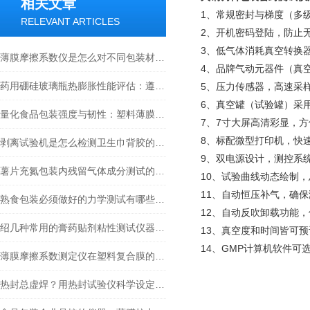
相关文章
1、常规密封与梯度（多
RELEVANT ARTICLES
2、开机密码登陆，防止
3、低气体消耗真空转换器
薄膜摩擦系数仪是怎么对不同包装材料的表面性能进行测试的
4、品牌气动元器件（真
药用硼硅玻璃瓶热膨胀性能评估：遵循YBB00042004-2015标准的检测技术
5、压力传感器，高速采样
6、真空罐（试验罐）采
量化食品包装强度与韧性：塑料薄膜拉力试验机守护食品包装材料性能
7、7寸大屏高清彩显，
8、标配微型打印机，快
剥离试验机是怎么检测卫生巾背胶的剥离性能的
9、双电源设计，测控系
薯片充氮包装内残留气体成分测试的基本原理和必要性
10、试验曲线动态绘制
11、自动恒压补气，确
熟食包装必须做好的力学测试有哪些？力学性能测试仪器推荐与常用方法
12、自动反吹卸载功能
绍几种常用的膏药贴剂粘性测试仪器及其解决方案
13、真空度和时间皆可
14、GMP计算机软件可
薄膜摩擦系数测定仪在塑料复合膜的应用方面有什么作用？
热封总虚焊？用热封试验仪科学设定温度、压力、时间的“黄金三角”