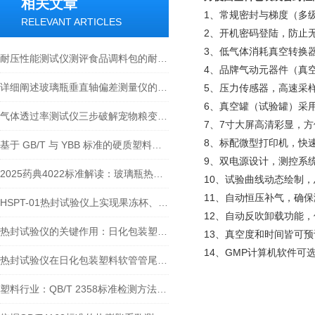
相关文章
1、常规密封与梯度（多
RELEVANT ARTICLES
2、开机密码登陆，防止
3、低气体消耗真空转换器
耐压性能测试仪测评食品调料包的耐压性能
4、品牌气动元器件（真
详细阐述玻璃瓶垂直轴偏差测量仪的定义、工作原理、检测标准及实际应用
5、压力传感器，高速采样
6、真空罐（试验罐）采
气体透过率测试仪三步破解宠物粮变质难题：从检测到工艺的方案
7、7寸大屏高清彩显，
8、标配微型打印机，快
基于 GB/T 与 YBB 标准的硬质塑料泡罩包装热封实验检测技术指南
9、双电源设计，测控系
2025药典4022标准解读：玻璃瓶热膨胀系数测定仪的应用与重要性
10、试验曲线动态绘制
11、自动恒压补气，确
HSPT-01热封试验仪上实现果冻杯、方便面桶、方便面碗热封仪的订制方案
12、自动反吹卸载功能
热封试验仪的关键作用：日化包装塑料软管管尾热封性能可靠性测试
13、真空度和时间皆可
14、GMP计算机软件可
热封试验仪在日化包装塑料软管管尾检测中的应用
塑料行业：QB/T 2358标准检测方法与泉科瑞达仪器介绍