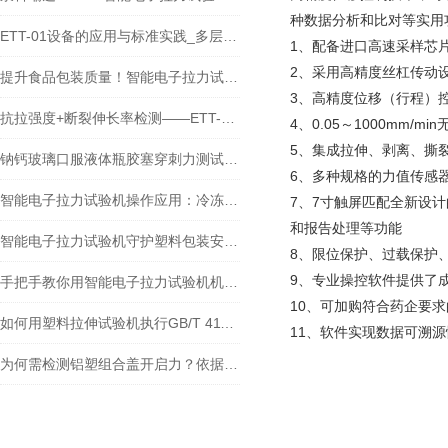
种数据分析和比对等实用
ETT-01设备的应用与标准实践_多层共挤输液袋膜材穿刺性能检测
1、配备进口高速采样芯
2、采用高精度丝杠传动
提升食品包装质量！智能电子拉力试验机在食品包装密封强度检测中的应用
3、高精度位移（行程）控
抗拉强度+断裂伸长率检测——ETT-01智能拉力试验机检测瓶子标签中的应用
4、0.05～1000mm
5、集成拉伸、剥离、撕
钠钙玻璃口服液体瓶胶塞穿刺力测试：原理、标准与实践
6、多种规格的力值传感
智能电子拉力试验机操作应用：冷冻食品包装如何科学验证抗穿刺性？
7、7寸触屏匹配全新设
和报告处理等功能
智能电子拉力试验机守护塑料包装安全！在塑料包装质检中的关键作用
8、限位保护、过载保护
9、专业操控软件提供了
手把手教你用智能电子拉力试验机机检测自立袋热封强度!
10、可加购符合药企要
如何用塑料拉伸试验机执行GB/T 41168-2021？蒸煮膜检测全流程+实例解析
11、软件实现数据可溯
为何需检测铝塑组合盖开启力？依据标准与测试仪价值解析