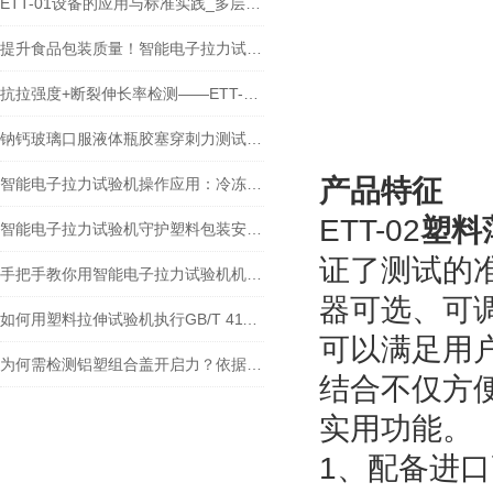
ETT-01设备的应用与标准实践_多层共挤输液袋膜材穿刺性能检测
提升食品包装质量！智能电子拉力试验机在食品包装密封强度检测中的应用
抗拉强度+断裂伸长率检测——ETT-01智能拉力试验机检测瓶子标签中的应用
钠钙玻璃口服液体瓶胶塞穿刺力测试：原理、标准与实践
产品特征
智能电子拉力试验机操作应用：冷冻食品包装如何科学验证抗穿刺性？
ETT-02
塑料
智能电子拉力试验机守护塑料包装安全！在塑料包装质检中的关键作用
证了测试的
手把手教你用智能电子拉力试验机机检测自立袋热封强度!
器可选、可
如何用塑料拉伸试验机执行GB/T 41168-2021？蒸煮膜检测全流程+实例解析
可以满足用
为何需检测铝塑组合盖开启力？依据标准与测试仪价值解析
结合不仅方
实用功能。
1、配备进口