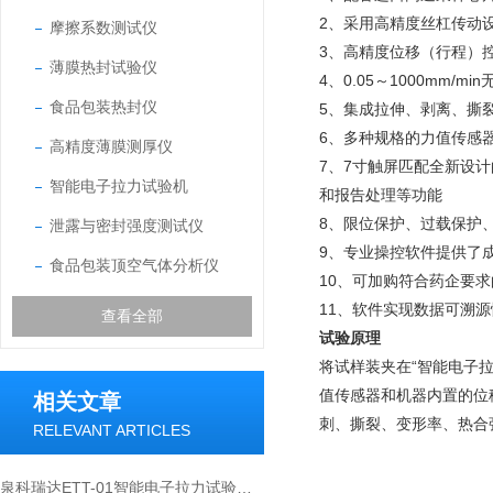
2、采用高精度丝杠传动
摩擦系数测试仪
3、高精度位移（行程）控
薄膜热封试验仪
4、0.05～1000mm
食品包装热封仪
5、集成拉伸、剥离、撕
6、多种规格的力值传感
高精度薄膜测厚仪
7、7寸触屏匹配全新设
智能电子拉力试验机
和报告处理等功能
8、限位保护、过载保护
泄露与密封强度测试仪
9、专业操控软件提供了
食品包装顶空气体分析仪
10、可加购符合药企要
11、软件实现数据可溯
查看全部
试验原理
将试样装夹在“智能电子
值传感器和机器内置的位
相关文章
刺、撕裂、变形率、热合
RELEVANT ARTICLES
泉科瑞达ETT-01智能电子拉力试验机实现薄膜薄片裤形撕裂法测试