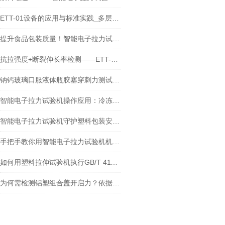
ETT-01设备的应用与标准实践_多层共挤输液袋膜材穿刺性能检测
提升食品包装质量！智能电子拉力试验机在食品包装密封强度检测中的应用
抗拉强度+断裂伸长率检测——ETT-01智能拉力试验机检测瓶子标签中的应用
钠钙玻璃口服液体瓶胶塞穿刺力测试：原理、标准与实践
智能电子拉力试验机操作应用：冷冻食品包装如何科学验证抗穿刺性？
智能电子拉力试验机守护塑料包装安全！在塑料包装质检中的关键作用
手把手教你用智能电子拉力试验机机检测自立袋热封强度!
如何用塑料拉伸试验机执行GB/T 41168-2021？蒸煮膜检测全流程+实例解析
为何需检测铝塑组合盖开启力？依据标准与测试仪价值解析