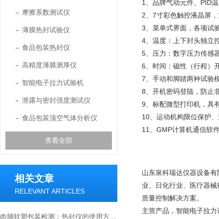
1、品牌气动元件、PI
摩擦系数测试仪
2、7寸彩色触控液晶屏
3、菜单式界面，各项试
薄膜热封试验仪
4、温度：上下封头独立控
食品包装热封仪
5、压力：数字压力传感
高精度薄膜测厚仪
6、时间：磁性（行程）
7、手动和脚踏两种试验
智能电子拉力试验机
8、开机密码登陆，防止
泄露与密封强度测试仪
9、标配微型打印机，具
10、运动机构限位保护
食品包装顶空气体分析仪
11、GMP计算机通信
查看全部
山东泉科瑞达仪器设备有
相关文章
业、日化行业、医疗器械
RELEVANT ARTICLES
质量控制解决方案。
主营产品，智能电子拉力
肉脯软塑包装检测：热封仪的使用方法与价值解析