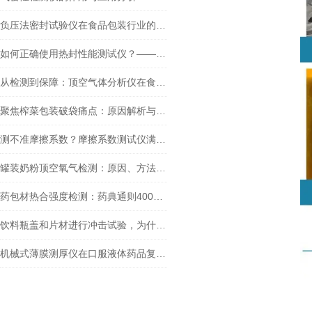
负压法密封试验仪在食品包装行业的重要性有哪些？
如何正确使用热封性能测试仪？——塑料袋封口质量检测
从检测到保障：顶空气体分析仪在食品包装中的应用前景
聚焦榨菜包装破袋痛点：原因解析与泉科瑞达力学检测方案的实践应用
测不准摩擦系数？摩擦系数测试仪满足GB/T 10006-2021新要求吗？
罐装奶粉顶空氧气检测：原因、方法与手持式顶空气体分析仪应用全解析
药包材热合强度检测：药典通则4008与薄膜拉力试验机的协同应用
饮料瓶盖和片材进行冲击试验，为什么要测试不同试验角度？
机械式薄膜测厚仪在口服液体药品复合膜测试中的应用