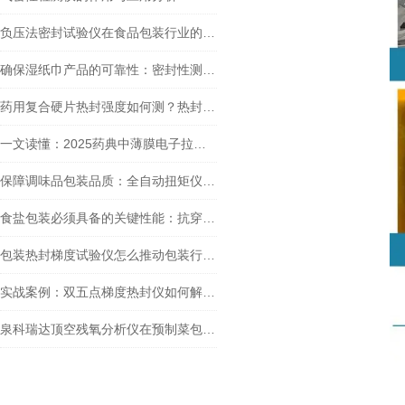
负压法密封试验仪在食品包装行业的重要性有哪些？
确保湿纸巾产品的可靠性：密封性测试与GB/T 15171标准
药用复合硬片热封强度如何测？热封试验仪热封性能检测关键
一文读懂：2025药典中薄膜电子拉力试验机的作用与价值
保障调味品包装品质：全自动扭矩仪开启力检测技术详解
食盐包装必须具备的关键性能：抗穿刺性能
包装热封梯度试验仪怎么推动包装行业质量提升
实战案例：双五点梯度热封仪如何解决食品包装渗漏难题？
泉科瑞达顶空残氧分析仪在预制菜包装中的重要应用