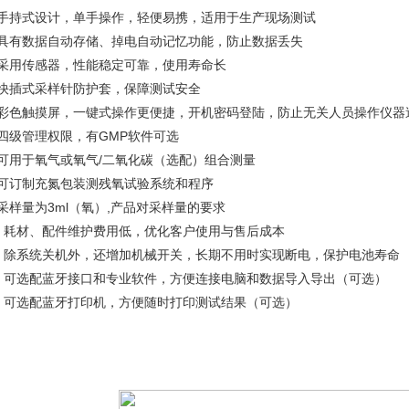
、手持式设计，单手操作，轻便易携，适用于生产现场测试
、具有数据自动存储、掉电自动记忆功能，防止数据丢失
、采用传感器，性能稳定可靠，使用寿命长
、快插式采样针防护套，保障测试安全
、彩色触摸屏，一键式操作更便捷，开机密码登陆，防止无关人员操作仪器
、四级管理权限，有GMP软件可选
、可用于氧气或氧气/二氧化碳（选配）组合测量
、可订制充氮包装测残氧试验系统和程序
采样量为3ml（氧）,产品对采样量的要求
0、耗材、配件维护费用低，优化客户使用与售后成本
1、除系统关机外，还增加机械开关，长期不用时实现断电，保护电池寿命
2、可选配蓝牙接口和专业软件，方便连接电脑和数据导入导出（可选）
3、可选配蓝牙打印机，方便随时打印测试结果（可选）