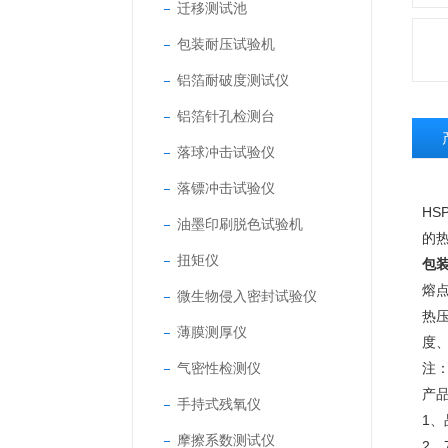
迁移测试池
包装耐压试验机
铝箔耐破度测试仪
铝箔针孔检测台
落球冲击试验仪
落镖冲击试验仪
HSP
油墨印刷脱色试验机
的
扭矩仪
包
熔
微生物侵入密封试验仪
热
薄膜测厚仪
度
气密性检测仪
注
产
手持式残氧仪
1
摩擦系数测试仪
2