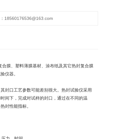
560176536@163.com
复合膜、塑料薄膜基材、涂布纸及其它热封复合膜
试验仪器。
，其封口工艺参数可能差别很大。热封试验仪采用
和时间下，完成对试样的封口，通过在不同的温
得热封性能指标。
、压力、时间