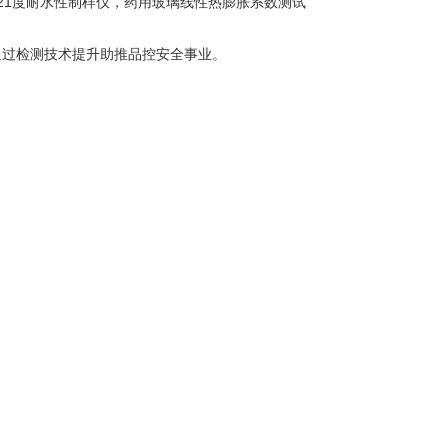
21度耐水性制样仪，药用玻璃线性热膨胀系数测试
通过检测技术提升助推品控安全事业。