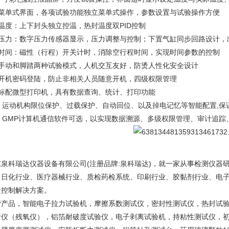
、菜单式界面，各项试验功能独立菜单式操作，参数设置与试验操作方便
温度：上下封头独立控温，热封温度双PID控制
、压力：数字压力传感器显示，压力调整与控制；下置气缸同步回路设计，
、时间：磁性（行程）开关计时，消除空行程时间，实现时间参数的控制
、手动和脚踏两种试验模式，人机交互友好，防烫人性化安全设计
、开机密码登陆，防止非相关人员随意开机，四级权限管理
、标配微型打印机，具有数据查询、统计、打印功能
0、运动机构限位保护、过载保护、自动回位、以及掉电记忆等智能配置,保
1、GMP计算机通信软件可选，以实现数据溯源、多级权限管理、审计追踪
东泉科瑞达仪器设备有限公司(注册品牌:泉科瑞达)，就一家从事检测仪器
、日化行业、医疗器械行业、质检药检系统、印刷行业、胶黏剂行业、电
量控制解决方案。
营产品，智能电子拉力试验机，摩擦系数测试仪，密封性测试仪，热封试
析仪（残氧仪），铝箔耐破度试验仪，电子剥离试验机，持粘性测试仪，