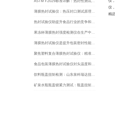
仪
ASTM F2029标准详解：热封性测试仪如何精准评估包装材料热封性能？
仪
薄膜热封试验仪：热压封口测试原理详解
精
热封试验仪助提升食品行业的竞争和可持续发展力
果冻杯薄膜热封强度检测仪在生产中的重要作用
薄膜热封试验仪是提升包装密封性能的关键工具
聚焦塑料复合薄膜热封试验仪：精准剖析包装热封的奥秘
食品包装薄膜热封试验仪封头温度和时间怎么设置
饮料瓶盖扭矩检测：山东泉科瑞达扭矩测试仪的应用实例
矿泉水瓶瓶盖锁紧力测试：瓶盖扭矩仪的应用与重要性