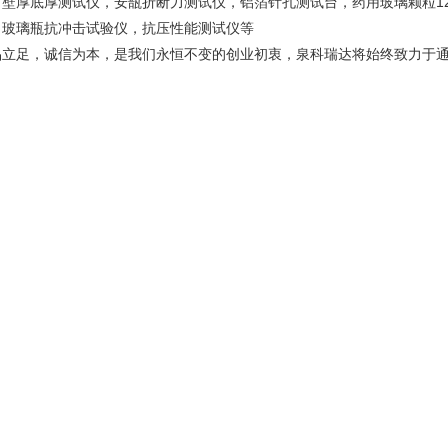
，壁厚底厚测试仪，安瓿折断力测试仪，铝箔针孔测试台，药用玻璃颗粒1
，玻璃瓶抗冲击试验仪，抗压性能测试仪等
品立足，诚信为本，是我们永恒不变的创业初衷，泉科瑞达将始终致力于