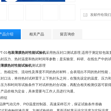
发邮件给我们：18
产品介绍
相关产品
留言询价
T-01
包装薄膜热封性能试验机
采用热压封口测试原理,适用于测定软包装
热封压力、热封温度和热封时间等参数；是实验室、科研、在线生产中的
装薄膜热封性能试验机
测试原理
点、热稳定性、流动性及厚度不同的热封材料，会表现出不同的热封性能
压封口法，将待热封试样置于上下热封头之间，在预先设定的温度、压力
、压力和时间等试验条件下对试样热封合试验，再配合相关检测仪器可获
：产品价格为定金，具体需要与工作人员进行沟通。
品特征
、品牌气动元件、PID温度控制器、高速采样芯片，保证试验条件准确
、7寸彩色触控液晶屏，方便试验操控，界面适时显示设定温度与实际温度